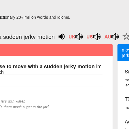
ictionary 20+ million words and idioms.
a sudden jerky motion
mov
jer
im
se to move with a sudden jerky motion
S
ch
mo
je
T
e jars with water.
Is there much sugar in the jar?
mu
A