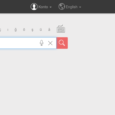
Konto
English
ç
ı
ğ
ö
ş
ü
â