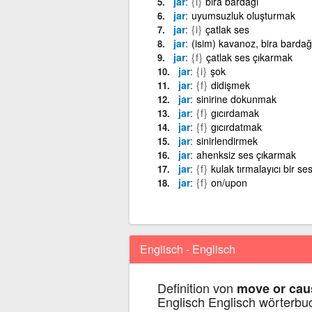
jar
{i}
bira bardağı
jar
uyumsuzluk oluşturmak
jar
{i}
çatlak ses
jar
(isim) kavanoz, bira bardağı
jar
{f}
çatlak ses çıkarmak
jar
{i}
şok
jar
{f}
didişmek
jar
sinirine dokunmak
jar
{f}
gıcırdamak
jar
{f}
gıcırdatmak
jar
sinirlendirmek
jar
ahenksiz ses çıkarmak
jar
{f}
kulak tırmalayıcı bir s
jar
{f}
on/upon
Englisch - Englisch
Definition von
move or cau
Englisch Englisch wörterbu