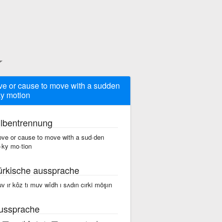
e or cause to move with a sudden
ky motion
ilbentrennung
ve or cause to move with a sud·den
r·ky mo·tion
ürkische aussprache
v ır kôz tı muv wîdh ı sʌdın cırki mōşın
ussprache