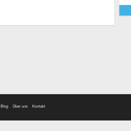
Blog
Über uns
Kontakt
amı üç farklı aksanda dinleme seçeneği. Cümle ve Videolar ile zenginleştirilmiş içerik. Etimolo