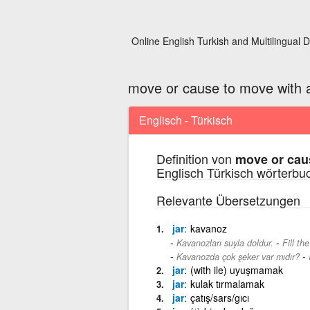
Online English Turkish and Multilingual D
move or cause to move with 
Englisch - Türkisch
Definition von
move or cau
Englisch Türkisch wörterbu
Relevante Übersetzungen
jar
kavanoz
-
Kavanozları suyla doldur.
Fill th
-
Kavanozda çok şeker var mıdır?
jar
(with ile) uyuşmamak
jar
kulak tırmalamak
jar
çatış/sars/gıcı