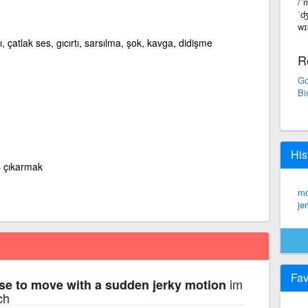
/ˈ
ˈʤ
wɪ
, çatlak ses, gıcırtı, sarsılma, şok, kavga, didişme
R
Go
Bi
His
es çıkarmak
mo
jer
Fav
im
se to move with a sudden jerky motion
ch