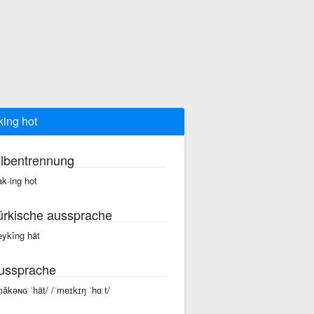
ing hot
ilbentrennung
k·ing hot
ürkische aussprache
ykîng hät
ussprache
mākəɴɢ ˈhät/ /ˈmeɪkɪŋ ˈhɑːt/