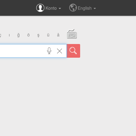
Konto
English
ç
ı
ğ
ö
ş
ü
â