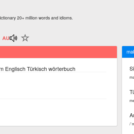
ictionary 20+ million words and idioms.
mak
S
m Englisch Türkisch wörterbuch
ma
T
me
A
/ˈ