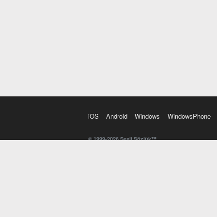
iOS
Android
Windows
WindowsPhone
© 1999-2026 Sesli Sözlük™
20 dilde online sözlük. 20 milyondan fazla sözcük ve anl
kelimesi. Yazım Türkçeleştirici ile hatalı Türkçe metinl
İngilizce kelime haznenizi arttıracak kelime oyunları. 
seslendirilişini otomatik dinlemek için ayarlardan isteğin