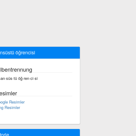
ansüstü öğrencisi
ilbentrennung
·san·süs·tü öğ·ren·ci·si
esimler
ogle Resimler
ng Resimler
torie