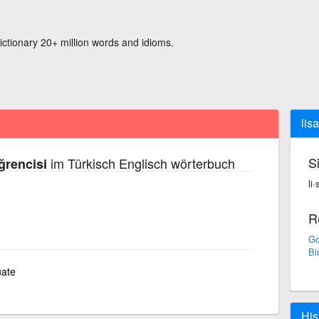
ictionary 20+ million words and idioms.
lis
S
im Türkisch Englisch wörterbuch
ğrencisi
li
R
Go
Bi
uate
His