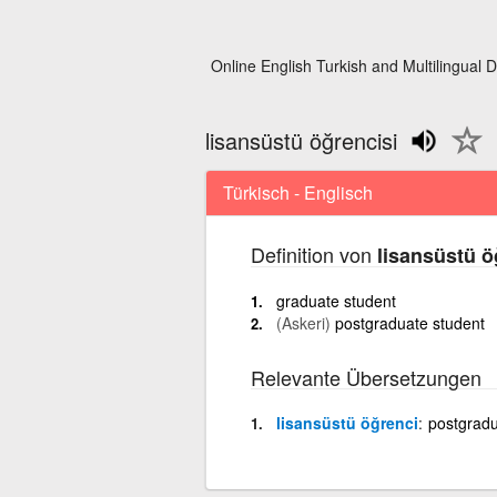
Online English Turkish and Multilingual D
lisansüstü öğrencisi
Türkisch - Englisch
Definition von
lisansüstü ö
graduate student
(Askeri)
postgraduate student
Relevante Übersetzungen
lisansüstü öğrenci
postgrad