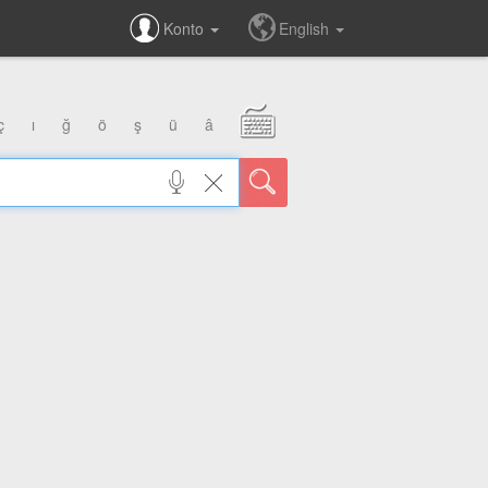
Konto
English
ç
ı
ğ
ö
ş
ü
â