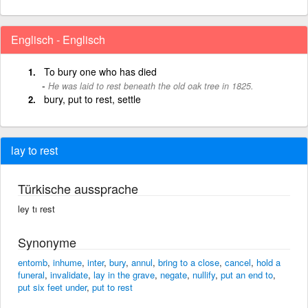
Englisch - Englisch
To bury one who has died
He was laid to rest beneath the old oak tree in 1825.
bury, put to rest, settle
lay to rest
Türkische aussprache
ley tı rest
Synonyme
entomb
,
inhume
,
inter
,
bury
,
annul
,
bring to a close
,
cancel
,
hold a
funeral
,
invalidate
,
lay in the grave
,
negate
,
nullify
,
put an end to
,
put six feet under
,
put to rest