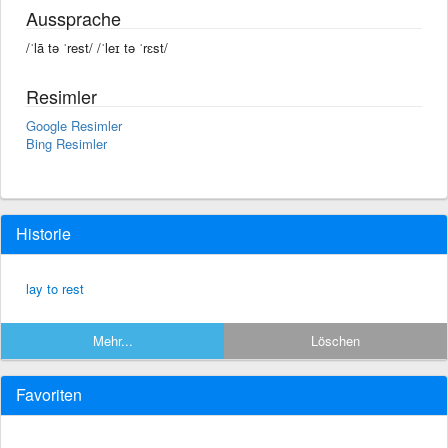
Aussprache
/ˈlā tə ˈrest/ /ˈleɪ tə ˈrɛst/
Resimler
Google Resimler
Bing Resimler
Historie
lay to rest
Mehr...
Löschen
Favoriten