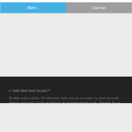
Mehr...
Löschen
© 1999-2026 Sesli Sözlük™
20 dilde online sözlük. 20 milyondan fazla sözcük ve anlamı üç farklı aksanda
dinleme seçeneği. Cümle ve Videolar ile zenginleştirilmiş içerik. Etimoloji, Eş ve
Zıt anlamlar, kelime okunuşları ve günün kelimesi. Yazım Türkçeleştirici ile hatalı
Türkçe metinleri düzeltme. iOS, Android ve Windows mobil platformlarda online
ve offline sözlük programları. Sesli Sözlük garantisinde Profesyonel çeviri
hizmetleri. İngilizce kelime haznenizi arttıracak kelime oyunları. Ayarlar
bölümünü kullarak çevirisini görmek istediğiniz sözlükleri seçme ve aynı
zamanda sözlüklerin gösterim sırasını ayarlama imkanı. Kelimelerin