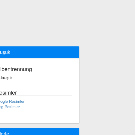
uşuk
ilbentrennung
·ku·şuk
esimler
ogle Resimler
ng Resimler
torie