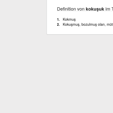
Definition von
im T
kokuşuk
Kokmuş
Kokuşmuş, bozulmuş olan, müte