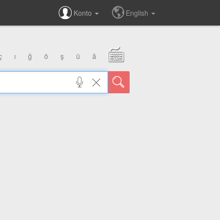
Konto
English
ç
ı
ğ
ö
ş
ü
â