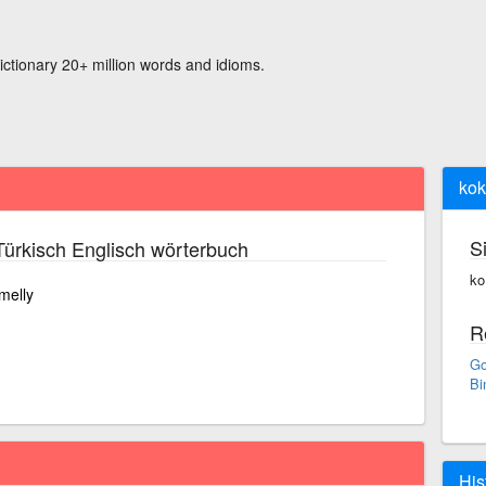
ictionary 20+ million words and idioms.
kok
S
ürkisch Englisch wörterbuch
ko
smelly
R
Go
Bi
His