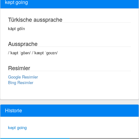
kept going
Türkische aussprache
käpt gōîn
Aussprache
/ˈkapt ˈgōən/ /ˈkæpt ˈɡoʊɪn/
Resimler
Google Resimler
Bing Resimler
Historie
kept going