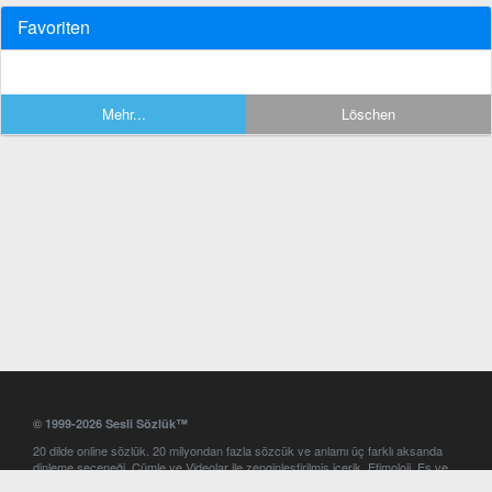
Favoriten
Mehr...
Löschen
© 1999-2026 Sesli Sözlük™
20 dilde online sözlük. 20 milyondan fazla sözcük ve anlamı üç farklı aksanda
dinleme seçeneği. Cümle ve Videolar ile zenginleştirilmiş içerik. Etimoloji, Eş ve
Zıt anlamlar, kelime okunuşları ve günün kelimesi. Yazım Türkçeleştirici ile hatalı