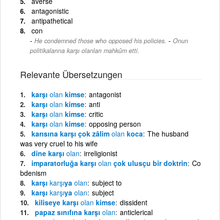
averse
antagonistic
antipathetical
con
-
He condemned those who opposed his policies.
Onun
politikalarına karşı olanları mahkûm etti.
Relevante Übersetzungen
karşı
olan
kimse
antagonist
karşı
olan
kimse
anti
karşı
olan
kimse
critic
karşı
olan
kimse
opposing person
karısına karşı çok zâlim
olan
koca
The husband
was very cruel to his wife
dine karşı
olan
irreligionist
imparatorluğa karşı
olan
çok ulusçu bir doktrin
Co
bdenism
karşı
karşı
ya
olan
subject to
karşı
karşı
ya
olan
subject
kiliseye karşı
olan
kimse
dissident
papaz sınıfına karşı
olan
anticlerical