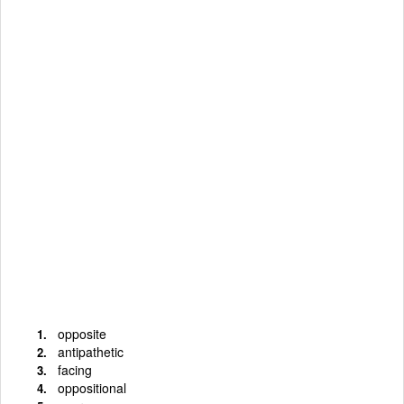
opposite
antipathetic
facing
oppositional