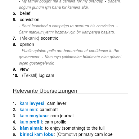
-
My father bought me a camera for my birthday.
Babam,
doğum günüm için bana bir kamera aldı.
belief
conviction
-
Sami launched a campaign to overturn his conviction.
Sami mahkumiyetini bozmak için bir kampanya başlattı.
(Mekanik)
eccentric
opinion
Public opinion polls are barometers of confidence in the
-
government.
Kamuoyu yoklamaları hükümete olan güveni
ölçen göstergelerdir.
view
(Tekstil)
lug cam
Relevante Übersetzungen
kam
levyesi
cam lever
kam
mili
camshaft
kam
muylusu
cam journal
kam
profili
cam profile
kâm almak
to enjoy (something) to the full
birinci
kam
lobu
(Otomotiv)
primary cam lobe