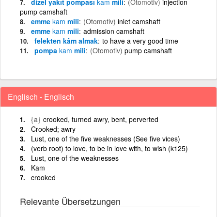
dizel yakıt pompası
kam
mili
(Otomotiv)
injection
pump camshaft
emme
kam
mili
(Otomotiv)
inlet camshaft
emme
kam
mili
admission camshaft
felekten kâm almak
to have a very good time
pompa
kam
mili
(Otomotiv)
pump camshaft
Englisch - Englisch
{a}
crooked, turned awry, bent, perverted
Crooked; awry
Lust, one of the five weaknesses (See five vices)
(verb root) to love, to be in love with, to wish (k125)
Lust, one of the weaknesses
Kam
crooked
Relevante Übersetzungen