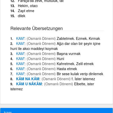
Farsça'da zevk, mutluluk, tat
Hekim, otacı
Zapt etme
dilek
Relevante Übersetzungen
KAM
'
(Osmanlı Dönemi)
Zabtetmek. Ezmek. Kırmak
KAM
'
(Osmanlı Dönemi)
Ağzı dar olan bir şeyin içine
huni ile akıcı maddeyi koymak
KAM
'
(Osmanlı Dönemi)
Başına vurmak
KAM
'
(Osmanlı Dönemi)
Huni
KAM
'
(Osmanlı Dönemi)
Kahretmek. Zelil etmek
KAM
'
(Osmanlı Dönemi)
Hasta etmek
KAM
'
(Osmanlı Dönemi)
Bir sese kulak verip dinlemek
KÂM NA KÂM
(Osmanlı Dönemi)
f. İster istemez
KÂM U NÂKÂM
(Osmanlı Dönemi)
Elbette, ister
istemez
kam