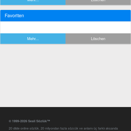
Favoriten
Mehr...
Löschen
© 1999-2026 Sesli Sözlük™
20 dilde online sözlük. 20 milyondan fazla sözcük ve anlamı üç farklı aksanda