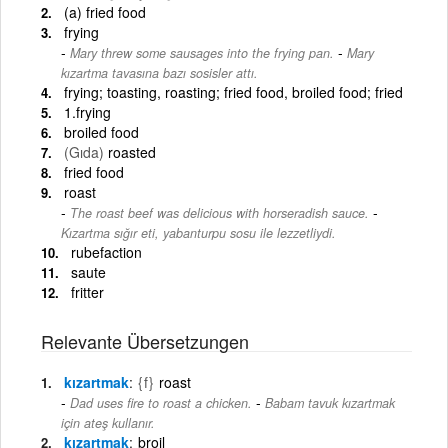
(a) fried food
frying
-
Mary threw some sausages into the frying pan.
Mary
kızartma tavasına bazı sosisler attı.
frying; toasting, roasting; fried food, broiled food; fried
1.frying
broiled food
(Gıda)
roasted
fried food
roast
-
The roast beef was delicious with horseradish sauce.
Kızartma sığır eti, yabanturpu sosu ile lezzetliydi.
rubefaction
saute
fritter
Relevante Übersetzungen
kızartmak
{f}
roast
-
Dad uses fire to roast a chicken.
Babam tavuk kızartmak
için ateş kullanır.
kızartmak
broil