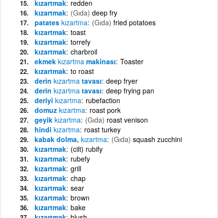
kızartmak
redden
kızartmak
(Gıda)
deep fry
patates
kızartma
(Gıda)
fried potatoes
kızartmak
toast
kızartmak
torrefy
kızartmak
charbroil
ekmek
kızartma
makinası
Toaster
kızartmak
to roast
derin
kızartma
tavası
deep fryer
derin
kızartma
tavası
deep frying pan
deriyi
kızartma
rubefaction
domuz
kızartma
roast pork
geyik
kızartma
(Gıda)
roast venison
hindi
kızartma
roast turkey
kabak dolma,
kızartma
(Gıda)
squash zucchini
kızartmak
(cilt) rubify
kızartmak
rubefy
kızartmak
grill
kızartmak
chap
kızartmak
sear
kızartmak
brown
kızartmak
bake
kızartmak
blush