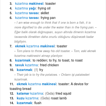
kızartma
makinesi
toaster
kızartma
yağı
frying oil
kızartma
tavası
skillet
kızartma
tavası
frying pan
I am wise enough to think that if one is born a fish, it is
-
more dignified to die under the water than in the frying pan.
Eğer balık olarak doğmuşsan, suyun altında ölmenin kızartma
tavasında ölmekten daha onurlu olduğunu düşünecek kadar
bilgiliyim.
ekmek
kızartma
makinesi
toaster
-
Tom plans to throw away his old toaster.
Tom, eski ekmek
kızartma makinesini atmayı planlıyor.
kızartmak
to redden; to fry, to toast, to roast
tavuk
kızartma
fried chicken
kızartmak
{f}
fry
-
Their job is to fry the potatoes.
Onların işi patatesleri
kızartmak.
ekmek
kızartma
makinesi
toaster: A device for
toasting bread
kalamar
kızartma
(Gıda)
fried squid
kuzu
kızartma
(Gıda)
roast lamb
kızartmak
flush