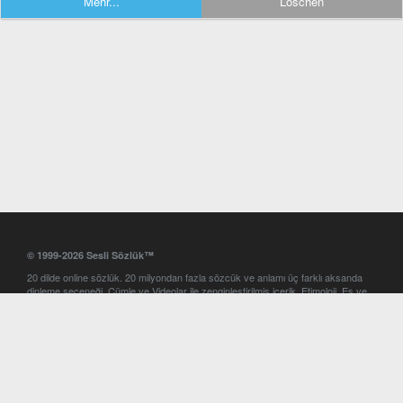
Mehr...
Löschen
© 1999-2026 Sesli Sözlük™
20 dilde online sözlük. 20 milyondan fazla sözcük ve anlamı üç farklı aksanda
dinleme seçeneği. Cümle ve Videolar ile zenginleştirilmiş içerik. Etimoloji, Eş ve
Zıt anlamlar, kelime okunuşları ve günün kelimesi. Yazım Türkçeleştirici ile hatalı
Türkçe metinleri düzeltme. iOS, Android ve Windows mobil platformlarda online
ve offline sözlük programları. Sesli Sözlük garantisinde Profesyonel çeviri
hizmetleri. İngilizce kelime haznenizi arttıracak kelime oyunları. Ayarlar
bölümünü kullarak çevirisini görmek istediğiniz sözlükleri seçme ve aynı
zamanda sözlüklerin gösterim sırasını ayarlama imkanı. Kelimelerin
seslendirilişini otomatik dinlemek için ayarlardan isteğiniz aksanı seçebilirsiniz.