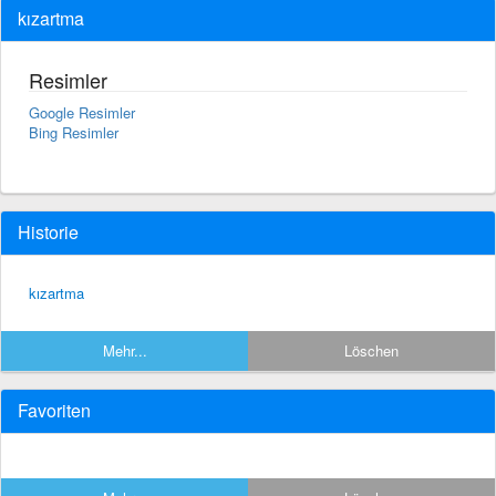
kızartma
Resimler
Google Resimler
Bing Resimler
Historie
kızartma
Mehr...
Löschen
Favoriten