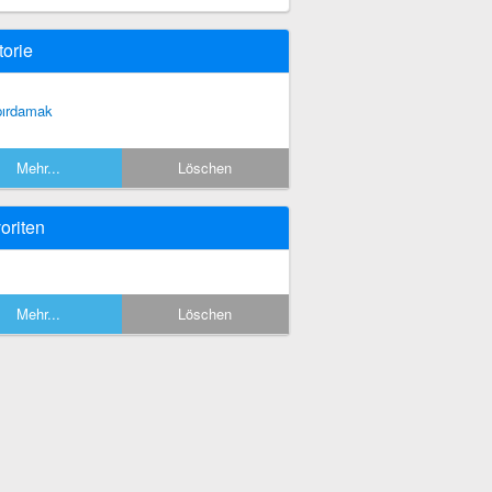
torie
pırdamak
Mehr...
Löschen
oriten
Mehr...
Löschen