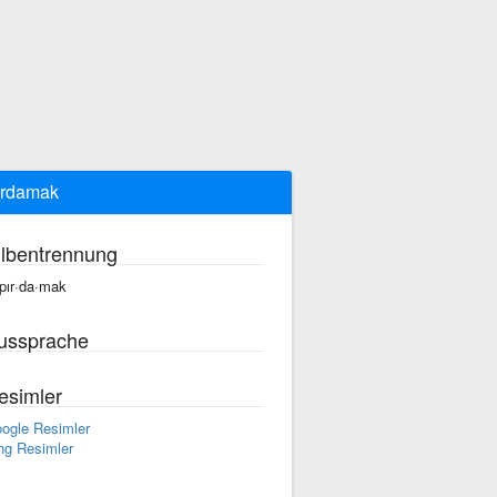
ırdamak
ilbentrennung
·pır·da·mak
ussprache
esimler
ogle Resimler
ng Resimler