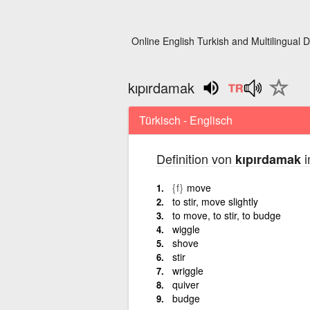
Online English Turkish and Multilingual D
kıpırdamak
Türkisch - Englisch
Definition von
i
kıpırdamak
{f}
move
to stir, move slightly
to move, to stir, to budge
wiggle
shove
stir
wriggle
quiver
budge