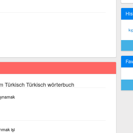
His
kı
Fav
m Türkisch Türkisch wörterbuch
 oynamak
nmak işi