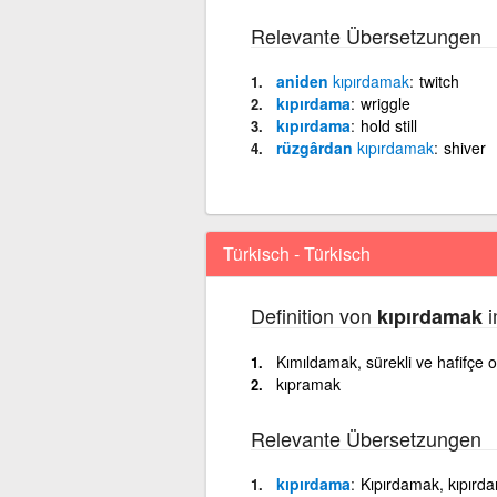
Relevante Übersetzungen
aniden
kıpırdamak
twitch
kıpırdama
wriggle
kıpırdama
hold still
rüzgârdan
kıpırdamak
shiver
Türkisch - Türkisch
Definition von
i
kıpırdamak
Kımıldamak, sürekli ve hafifçe
kıpramak
Relevante Übersetzungen
kıpırdama
Kıpırdamak, kıpırda