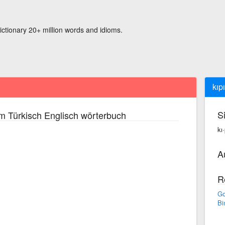
ictionary 20+ million words and idioms.
kıp
S
m Türkisch Englisch wörterbuch
kı
A
R
Go
Bi