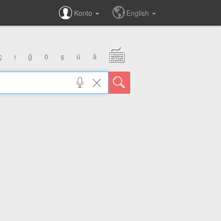
Konto
English
ç
ı
ğ
ö
ş
ü
â