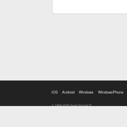
iOS
Android
Windows
WindowsPhone
© 1999-2026 Sesli Sözlük™
20 dilde online sözlük. 20 milyondan fazla sözcük ve anl
kelimesi. Yazım Türkçeleştirici ile hatalı Türkçe metinl
İngilizce kelime haznenizi arttıracak kelime oyunları. 
seslendirilişini otomatik dinlemek için ayarlardan isteğin