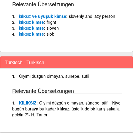
Relevante Übersetzungen
kılıksız
ve uyuşuk kimse
slovenly and lazy person
kılıksız
kimse
fright
kılıksız
kimse
sloven
kılıksız
kimse
slob
Türkisch - Türkisch
Giyimi düzgün olmayan, sünepe, süflî
Relevante Übersetzungen
KILIKSIZ
Giyimi düzgün olmayan, sünepe, süfl: "Niye
bugün buraya bu kadar kılıksız, üstelik de bir karış sakalla
geldim?"- H. Taner