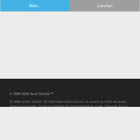
Mehr...
Löschen
© 1999-2026 Sesli Sözlük™
20 dilde online sözlük. 20 milyondan fazla sözcük ve anlamı üç farklı aksanda
dinleme seçeneği. Cümle ve Videolar ile zenginleştirilmiş içerik. Etimoloji, Eş ve
Zıt anlamlar, kelime okunuşları ve günün kelimesi. Yazım Türkçeleştirici ile hatalı
Türkçe metinleri düzeltme. iOS, Android ve Windows mobil platformlarda online
ve offline sözlük programları. Sesli Sözlük garantisinde Profesyonel çeviri
hizmetleri. İngilizce kelime haznenizi arttıracak kelime oyunları. Ayarlar
bölümünü kullarak çevirisini görmek istediğiniz sözlükleri seçme ve aynı
zamanda sözlüklerin gösterim sırasını ayarlama imkanı. Kelimelerin
seslendirilişini otomatik dinlemek için ayarlardan isteğiniz aksanı seçebilirsiniz.