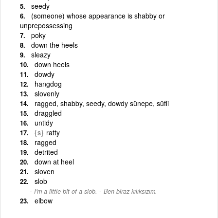
seedy
(someone) whose appearance is shabby or
unprepossessing
poky
down the heels
sleazy
down heels
dowdy
hangdog
slovenly
ragged, shabby, seedy, dowdy sünepe, süfli
draggled
untidy
{s}
ratty
ragged
detrited
down at heel
sloven
slob
-
I'm a little bit of a slob.
Ben biraz kılıksızım.
elbow