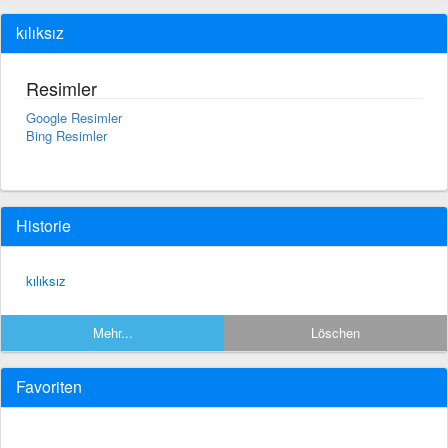
kılıksız
Resimler
Google Resimler
Bing Resimler
Historie
kılıksız
Mehr...
Löschen
Favoriten