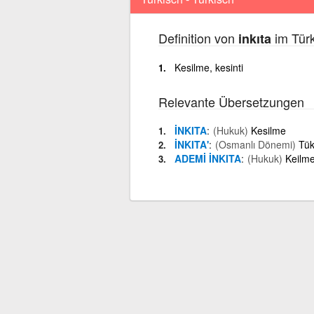
Definition von
im Türk
inkıta
Kesilme, kesinti
Relevante Übersetzungen
İNKITA
(Hukuk)
Kesilme
İNKITA'
(Osmanlı Dönemi)
Tük
ADEMİ İNKITA
(Hukuk)
Keilme