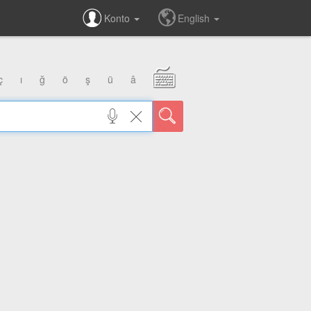
Konto
English
ç
ı
ğ
ö
ş
ü
â