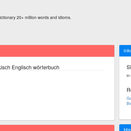
ictionary 20+ million words and idioms.
inkı
S
isch Englisch wörterbuch
in·
R
Go
Bi
His