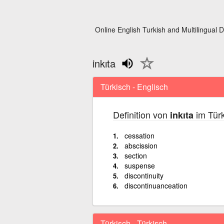
Online English Turkish and Multilingual D
inkıta
Türkisch - Englisch
Definition von
im Türk
inkıta
cessation
abscission
section
suspense
discontinuity
discontinuanceation
Türkisch - Türkisch