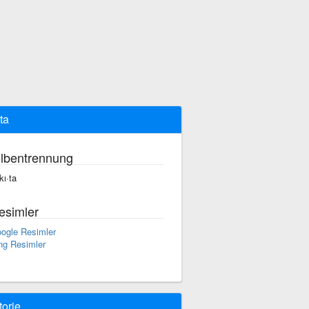
ta
ilbentrennung
kı·ta
esimler
ogle Resimler
ng Resimler
torie