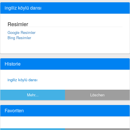
ingiliz köylü dansı
Resimler
Google Resimler
Bing Resimler
Historie
ingiliz köylü dansı
Mehr...
Löschen
Favoriten