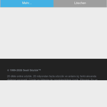
Mehr...
Löschen
© 1999-2026 Sesli Sözlük™
20 dilde online sözlük. 20 milyondan fazla sözcük ve anlamı üç farklı aksanda
dinleme seçeneği. Cümle ve Videolar ile zenginleştirilmiş içerik. Etimoloji, Eş ve
Zıt anlamlar, kelime okunuşları ve günün kelimesi. Yazım Türkçeleştirici ile hatalı
Türkçe metinleri düzeltme. iOS, Android ve Windows mobil platformlarda online
ve offline sözlük programları. Sesli Sözlük garantisinde Profesyonel çeviri
hizmetleri. İngilizce kelime haznenizi arttıracak kelime oyunları. Ayarlar
bölümünü kullarak çevirisini görmek istediğiniz sözlükleri seçme ve aynı
zamanda sözlüklerin gösterim sırasını ayarlama imkanı. Kelimelerin
seslendirilişini otomatik dinlemek için ayarlardan isteğiniz aksanı seçebilirsiniz.