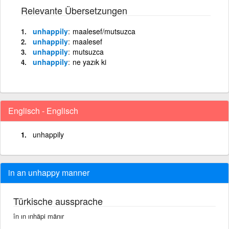
Relevante Übersetzungen
unhappily
maalesef/mutsuzca
unhappily
maalesef
unhappily
mutsuzca
unhappily
ne yazık ki
Englisch - Englisch
unhappily
in an unhappy manner
Türkische aussprache
în ın ınhäpi mänır