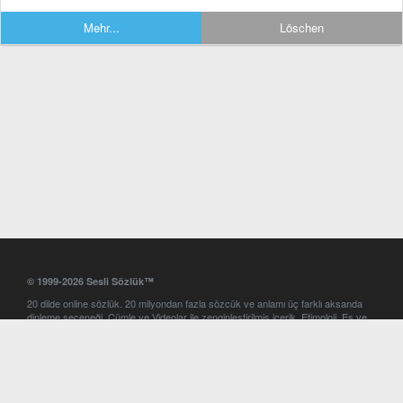
Mehr...
Löschen
© 1999-2026 Sesli Sözlük™
20 dilde online sözlük. 20 milyondan fazla sözcük ve anlamı üç farklı aksanda
dinleme seçeneği. Cümle ve Videolar ile zenginleştirilmiş içerik. Etimoloji, Eş ve
Zıt anlamlar, kelime okunuşları ve günün kelimesi. Yazım Türkçeleştirici ile hatalı
Türkçe metinleri düzeltme. iOS, Android ve Windows mobil platformlarda online
ve offline sözlük programları. Sesli Sözlük garantisinde Profesyonel çeviri
hizmetleri. İngilizce kelime haznenizi arttıracak kelime oyunları. Ayarlar
bölümünü kullarak çevirisini görmek istediğiniz sözlükleri seçme ve aynı
zamanda sözlüklerin gösterim sırasını ayarlama imkanı. Kelimelerin