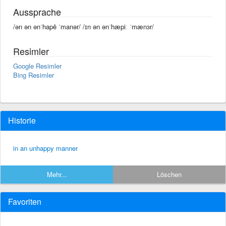
Aussprache
/ən ən ənˈhapē ˈmanər/ /ɪn ən ənˈhæpiː ˈmænɜr/
Resimler
Google Resimler
Bing Resimler
Historie
in an unhappy manner
Mehr...
Löschen
Favoriten