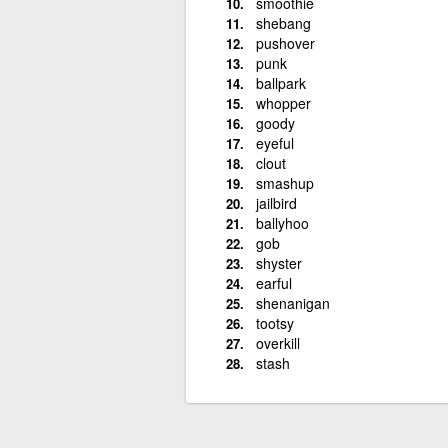
smoothie
shebang
pushover
punk
ballpark
whopper
goody
eyeful
clout
smashup
jailbird
ballyhoo
gob
shyster
earful
shenanigan
tootsy
overkill
stash