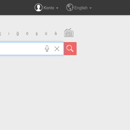
Konto
English
ç
ı
ğ
ö
ş
ü
â