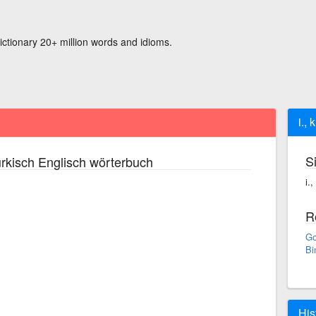
ictionary 20+ million words and idioms.
i., k
S
rkisch Englisch wörterbuch
i.,
R
Go
Bi
His