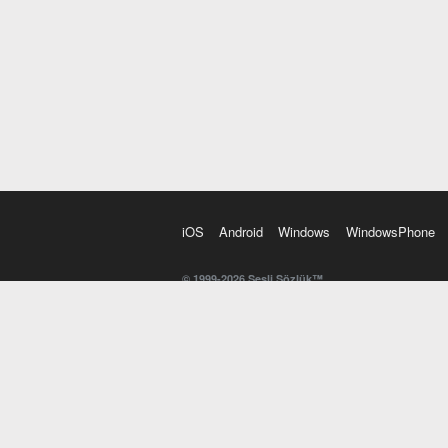
iOS
Android
Windows
WindowsPhone
© 1999-2026 Sesli Sözlük™
20 dilde online sözlük. 20 milyondan fazla sözcük ve anl
kelimesi. Yazım Türkçeleştirici ile hatalı Türkçe metinl
İngilizce kelime haznenizi arttıracak kelime oyunları. 
seslendirilişini otomatik dinlemek için ayarlardan isteğin