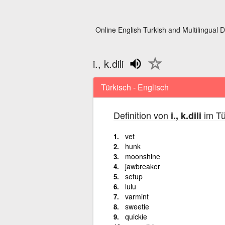
Online English Turkish and Multilingual D
i., k.dili
Türkisch - Englisch
Definition von
im Tü
i., k.dili
vet
hunk
moonshine
jawbreaker
setup
lulu
varmint
sweetie
quickie