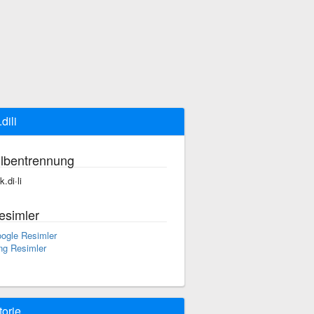
.dili
ilbentrennung
 k.di·li
esimler
ogle Resimler
ng Resimler
torie