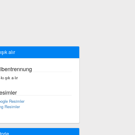
şık alır
ilbentrennung
kı·şık a·lır
esimler
ogle Resimler
ng Resimler
torie