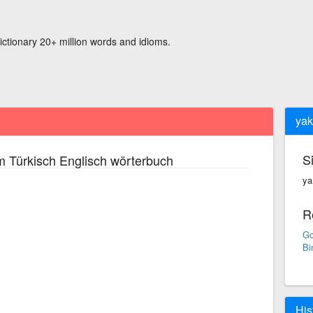
ictionary 20+ million words and idioms.
yakı
S
m Türkisch Englisch wörterbuch
ya·
R
Go
Bi
His