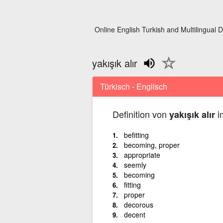
Online English Turkish and Multilingual D
yakışık alır
Türkisch - Englisch
Definition von
i
yakışık alır
befitting
becoming, proper
appropriate
seemly
becoming
fitting
proper
decorous
decent