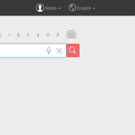
Konto
English
ç
ı
ğ
ö
ş
ü
â