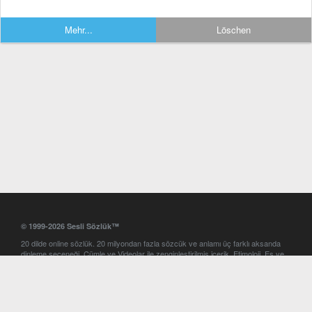
Mehr...
Löschen
© 1999-2026 Sesli Sözlük™
20 dilde online sözlük. 20 milyondan fazla sözcük ve anlamı üç farklı aksanda
dinleme seçeneği. Cümle ve Videolar ile zenginleştirilmiş içerik. Etimoloji, Eş ve
Zıt anlamlar, kelime okunuşları ve günün kelimesi. Yazım Türkçeleştirici ile hatalı
Türkçe metinleri düzeltme. iOS, Android ve Windows mobil platformlarda online
ve offline sözlük programları. Sesli Sözlük garantisinde Profesyonel çeviri
hizmetleri. İngilizce kelime haznenizi arttıracak kelime oyunları. Ayarlar
bölümünü kullarak çevirisini görmek istediğiniz sözlükleri seçme ve aynı