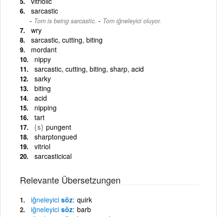
vitriolic
sarcastic
-
Tom is being sarcastic.
Tom iğneleyici oluyor.
wry
sarcastic, cutting, biting
mordant
nippy
sarcastic, cutting, biting, sharp, acid
sarky
biting
acid
nipping
tart
{s}
pungent
sharptongued
vitriol
sarcasticical
Relevante Übersetzungen
iğneleyici
söz
quirk
iğneleyici
söz
barb