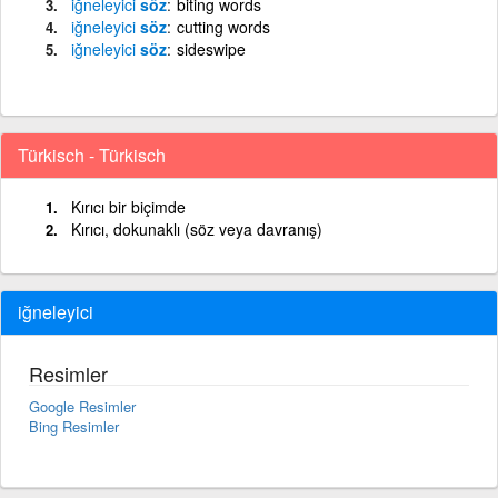
iğneleyici
söz
biting words
iğneleyici
söz
cutting words
iğneleyici
söz
sideswipe
Türkisch - Türkisch
Kırıcı bir biçimde
Kırıcı, dokunaklı (söz veya davranış)
iğneleyici
Resimler
Google Resimler
Bing Resimler