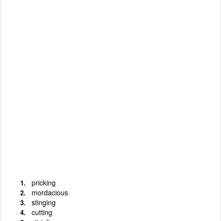
pricking
mordacious
stinging
cutting