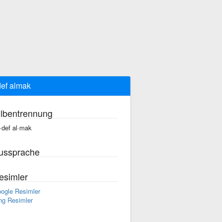
ef almak
ilbentrennung
·def al·mak
ussprache
esimler
ogle Resimler
ng Resimler