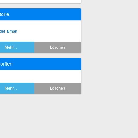
torie
def almak
Mehr...
Löschen
oriten
Mehr...
Löschen