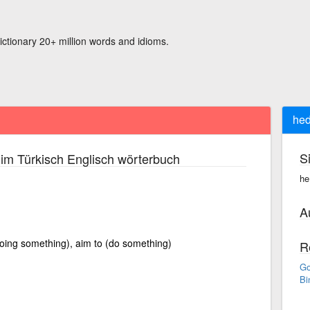
ictionary 20+ million words and idioms.
hed
S
im Türkisch Englisch wörterbuch
he
A
(doing something), aim to (do something)
R
Go
Bi