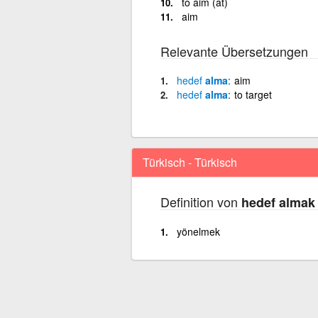
to aim (at)
aim
Relevante Übersetzungen
hedef
alma
aim
hedef
alma
to target
Türkisch - Türkisch
Definition von
hedef almak
yönelmek