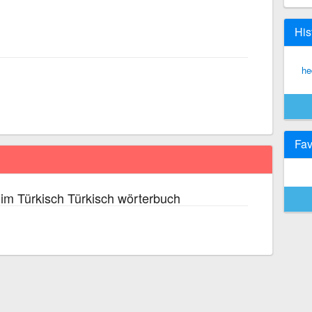
His
he
Fav
im Türkisch Türkisch wörterbuch