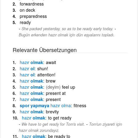
forwardness
on deck
preparedness
ready
-
She packed yesterday, so as to be ready early today.
Bugün erkenden hazır olmak için dün eşyalarını topladı.
Relevante Übersetzungen
hazır
olmak
await
hazır
ol
shun!
hazır
ol
attention!
hazır
olmak
brew
hazır
olmak
(deyim)
feel up
hazır
olmak
present at
hazır
olmak
present
spor yapmaya
hazır
olma
fitness
hazır
olmak
brevity
hazır
olmak
to get ready
-
We have to get ready for Tom's visit.
Tom'un ziyareti için
hazır olmak zorundayız.
hazır
olmak
be ready to