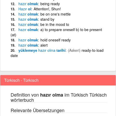
hazır
olmak
being ready
Hazır
ol
Attention!, Shun!
hazır
olmak
be on one's mettle
hazır
olmak
stand by
hazır
olmak
be in the mood to
hazır
olmak
a) to prepare oneself b) to be present
(at)
hazır
olmak
hold oneself ready
hazır
olmak
alert
yüklemeye
hazır
olma
tarihi
(Askeri)
ready-to-load
date
Türkisch - Türkisch
Definition von
im Türkisch Türkisch
hazır olma
wörterbuch
Relevante Übersetzungen