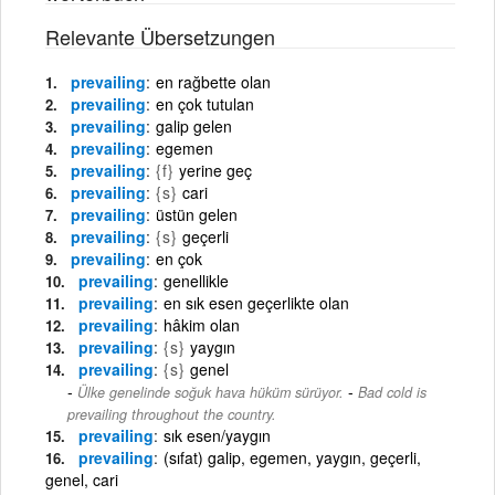
Relevante Übersetzungen
prevailing
en rağbette olan
prevailing
en çok tutulan
prevailing
galip gelen
prevailing
egemen
prevailing
{f}
yerine geç
prevailing
{s}
cari
prevailing
üstün gelen
prevailing
{s}
geçerli
prevailing
en çok
prevailing
genellikle
prevailing
en sık esen geçerlikte olan
prevailing
hâkim olan
prevailing
{s}
yaygın
prevailing
{s}
genel
-
Ülke genelinde soğuk hava hüküm sürüyor.
Bad cold is
prevailing throughout the country.
prevailing
sık esen/yaygın
prevailing
(sıfat) galip, egemen, yaygın, geçerli,
genel, cari