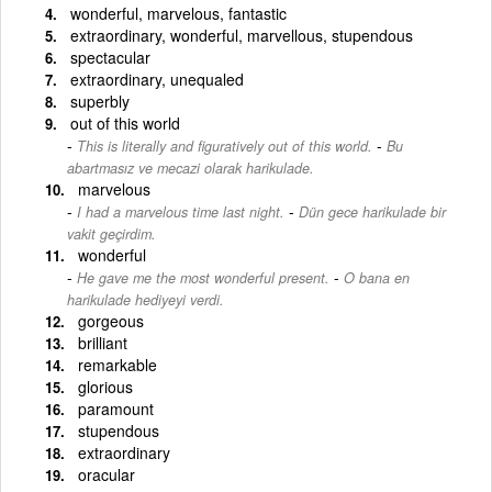
wonderful, marvelous, fantastic
extraordinary, wonderful, marvellous, stupendous
spectacular
extraordinary, unequaled
superbly
out of this world
-
This is literally and figuratively out of this world.
Bu
abartmasız ve mecazi olarak harikulade.
marvelous
-
I had a marvelous time last night.
Dün gece harikulade bir
vakit geçirdim.
wonderful
-
He gave me the most wonderful present.
O bana en
harikulade hediyeyi verdi.
gorgeous
brilliant
remarkable
glorious
paramount
stupendous
extraordinary
oracular