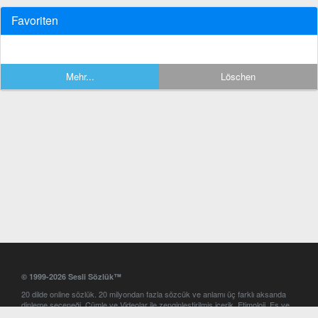
Favoriten
Mehr...
Löschen
© 1999-2026 Sesli Sözlük™
20 dilde online sözlük. 20 milyondan fazla sözcük ve anlamı üç farklı aksanda
dinleme seçeneği. Cümle ve Videolar ile zenginleştirilmiş içerik. Etimoloji, Eş ve
Zıt anlamlar, kelime okunuşları ve günün kelimesi. Yazım Türkçeleştirici ile hatalı