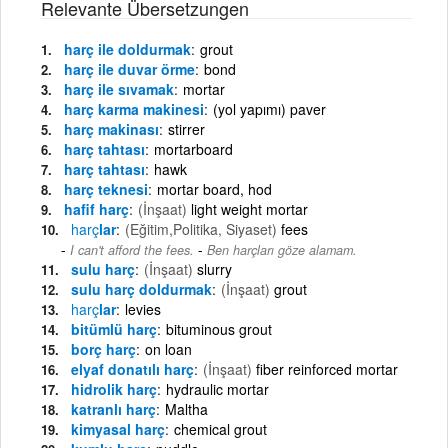
Relevante Übersetzungen
harç ile doldurmak
grout
harç ile duvar örme
bond
harç ile sıvamak
mortar
harç karma makinesi
(yol yapımı) paver
harç makinası
stirrer
harç tahtası
mortarboard
harç tahtası
hawk
harç teknesi
mortar board, hod
hafif harç
(İnşaat)
light weight mortar
harç
lar
(Eğitim,Politika, Siyaset)
fees
-
I can't afford the fees.
Ben harçları göze alamam.
sulu harç
(İnşaat)
slurry
sulu harç doldurmak
(İnşaat)
grout
harç
lar
levies
bitümlü harç
bituminous grout
borç harç
on loan
elyaf donatılı harç
(İnşaat)
fiber reinforced mortar
hidrolik harç
hydraulic mortar
katranlı harç
Maltha
kimyasal harç
chemical grout