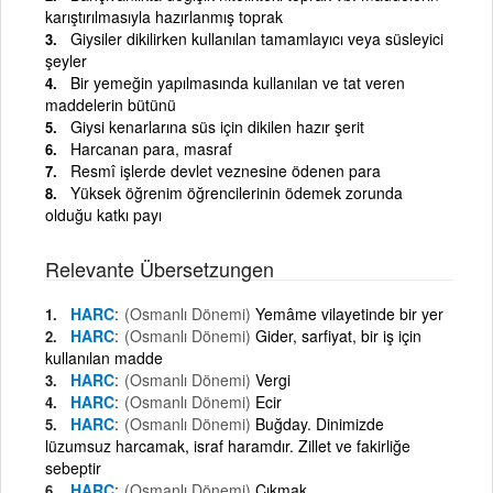
karıştırılmasıyla hazırlanmış toprak
Giysiler dikilirken kullanılan tamamlayıcı veya süsleyici
şeyler
Bir yemeğin yapılmasında kullanılan ve tat veren
maddelerin bütünü
Giysi kenarlarına süs için dikilen hazır şerit
Harcanan para, masraf
Resmî işlerde devlet veznesine ödenen para
Yüksek öğrenim öğrencilerinin ödemek zorunda
olduğu katkı payı
Relevante Übersetzungen
HARC
(Osmanlı Dönemi)
Yemâme vilayetinde bir yer
HARC
(Osmanlı Dönemi)
Gider, sarfiyat, bir iş için
kullanılan madde
HARC
(Osmanlı Dönemi)
Vergi
HARC
(Osmanlı Dönemi)
Ecir
HARC
(Osmanlı Dönemi)
Buğday. Dinimizde
lüzumsuz harcamak, israf haramdır. Zillet ve fakirliğe
sebeptir
HARC
(Osmanlı Dönemi)
Çıkmak