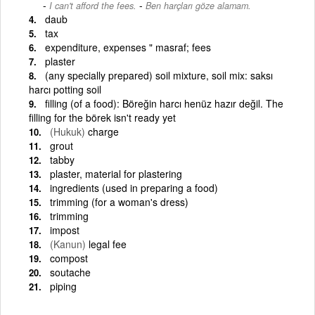
-
I can't afford the fees.
Ben harçları göze alamam.
daub
tax
expenditure, expenses " masraf; fees
plaster
(any specially prepared) soil mixture, soil mix: saksı
harcı potting soil
filling (of a food): Böreğin harcı henüz hazır değil. The
filling for the börek isn't ready yet
(Hukuk)
charge
grout
tabby
plaster, material for plastering
ingredients (used in preparing a food)
trimming (for a woman's dress)
trimming
impost
(Kanun)
legal fee
compost
soutache
piping