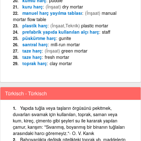
kumlu harç
puddle
kuru harç
(İnşaat)
dry mortar
manuel harç yayılma tablası
(İnşaat)
manual
mortar flow table
plastik harç
(İnşaat,Teknik)
plastic mortar
prefabrik yapıda kullanılan alçı harç
staff
püskürtme harç
gunite
santral harç
mill-run mortar
taze harç
(İnşaat)
green mortar
taze harç
fresh mortar
toprak harç
clay mortar
Türkisch - Türkisch
Yapıda tuğla veya taşların örgüsünü pekitmek,
duvarları sıvamak için kullanılan, toprak, saman veya
kum, kireç, çimento gibi şeyleri su ile kararak yapılan
çamur, karışım: "Sıvanmış, boyanmış bir binanın tuğlaları
arasındaki harcı göremeyiz."- O. V. Kanık
Bahçıvanlıkta değişik nitelikteki toprak vb. maddelerin