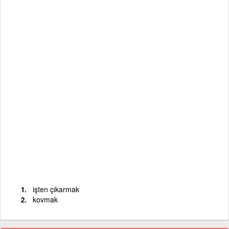
işten çıkarmak
kovmak