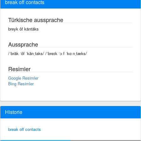
break off contacts
Türkische aussprache
breyk ôf käntäks
Aussprache
/ˈbrāk ˈôf ˈkänˌtaks/ /ˈbreɪk ˈɔːf ˈkɑːnˌtæks/
Resimler
Google Resimler
Bing Resimler
Historie
break off contacts