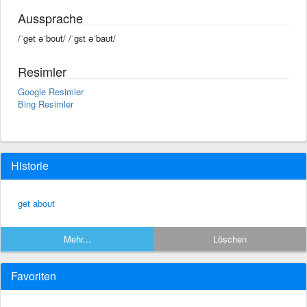
Aussprache
/ˈget əˈbout/ /ˈɡɛt əˈbaʊt/
Resimler
Google Resimler
Bing Resimler
Historie
get about
Mehr...
Löschen
Favoriten