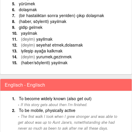
yürümek
dolaşmak
(bir hastalıktan sonra yeniden) çıkıp dolaşmak
(haber, söylenti) yayılmak
gidip gelmek
yayılmak
(deyim)
yayilmak
(deyim)
seyehat etmek,dolasmak
iyileşip ayağa kalkmak
(deyim)
yurumek,gezinmek
(haber/söylenti) yayılmak
Englisch - Englisch
To become widely known (also get out)
If this story gets about then I'm finished.
To be mobile, physically active
The first walk I took when I grew stronger and was able to
get about was up to Aunt Jane's, notwithstanding she had
never so much as been to ask after me all these days.