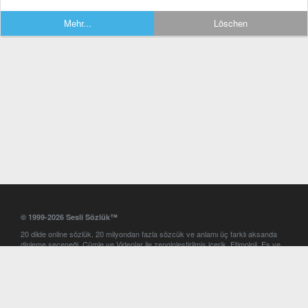
Mehr...
Löschen
© 1999-2026 Sesli Sözlük™
20 dilde online sözlük. 20 milyondan fazla sözcük ve anlamı üç farklı aksanda
dinleme seçeneği. Cümle ve Videolar ile zenginleştirilmiş içerik. Etimoloji, Eş ve
Zıt anlamlar, kelime okunuşları ve günün kelimesi. Yazım Türkçeleştirici ile hatalı
Türkçe metinleri düzeltme. iOS, Android ve Windows mobil platformlarda online
ve offline sözlük programları. Sesli Sözlük garantisinde Profesyonel çeviri
hizmetleri. İngilizce kelime haznenizi arttıracak kelime oyunları. Ayarlar
bölümünü kullarak çevirisini görmek istediğiniz sözlükleri seçme ve aynı
zamanda sözlüklerin gösterim sırasını ayarlama imkanı. Kelimelerin