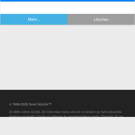
Mehr...
Löschen
© 1999-2026 Sesli Sözlük™
20 dilde online sözlük. 20 milyondan fazla sözcük ve anlamı üç farklı aksanda
dinleme seçeneği. Cümle ve Videolar ile zenginleştirilmiş içerik. Etimoloji, Eş ve
Zıt anlamlar, kelime okunuşları ve günün kelimesi. Yazım Türkçeleştirici ile hatalı
Türkçe metinleri düzeltme. iOS, Android ve Windows mobil platformlarda online
ve offline sözlük programları. Sesli Sözlük garantisinde Profesyonel çeviri
hizmetleri. İngilizce kelime haznenizi arttıracak kelime oyunları. Ayarlar