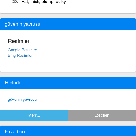
Fat; thick; plump; bulky
güvenin yavrusu
Resimler
Google Resimler
Bing Resimler
Historie
güvenin yavrusu
Mehr...
Löschen
Favoriten