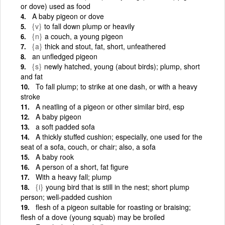
or dove) used as food
A baby pigeon or dove
{v}
to fall down plump or heavily
{n}
a couch, a young pigeon
{a}
thick and stout, fat, short, unfeathered
an unfledged pigeon
{s}
newly hatched, young (about birds); plump, short
and fat
To fall plump; to strike at one dash, or with a heavy
stroke
A neatling of a pigeon or other similar bird, esp
A baby pigeon
a soft padded sofa
A thickly stuffed cushion; especially, one used for the
seat of a sofa, couch, or chair; also, a sofa
A baby rook
A person of a short, fat figure
With a heavy fall; plump
{i}
young bird that is still in the nest; short plump
person; well-padded cushion
flesh of a pigeon suitable for roasting or braising;
flesh of a dove (young squab) may be broiled