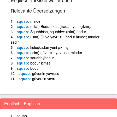
Relevante Übersetzungen
squab
minder
squab
(sıfat) Bodur; kuluçkadan yeni çıkmış
squab
Squabbish, squabby: (sıfat) bodur
squab
(isim) Güve yavrusu; bodur kimse; minder;
sedir
squab
kuluçkadan yeni çıkmış
squab
(isim) güvercin yavrusu, minder
squab
squabbybodur
squab
bodur kimse
squab
bodur
squab
güvenin yavrusu
squab
güvercin yavru
Englisch - Englisch
squab