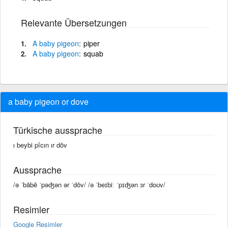
Relevante Übersetzungen
A
baby
pigeon
piper
A
baby
pigeon
squab
a baby pigeon or dove
Türkische aussprache
ı beybi pîcın ır dōv
Aussprache
/ə ˈbābē ˈpəʤən ər ˈdōv/ /ə ˈbeɪbiː ˈpɪʤən ɜr ˈdoʊv/
Resimler
Google Resimler