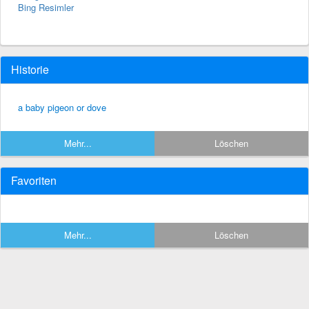
Bing Resimler
Historie
a baby pigeon or dove
Mehr...
Löschen
Favoriten
Mehr...
Löschen