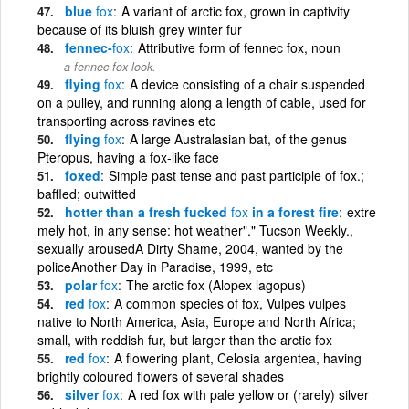
blue
fox
A variant of arctic fox, grown in captivity
because of its bluish grey winter fur
fennec-
fox
Attributive form of fennec fox, noun
a fennec-fox look.
flying
fox
A device consisting of a chair suspended
on a pulley, and running along a length of cable, used for
transporting across ravines etc
flying
fox
A large Australasian bat, of the genus
Pteropus, having a fox-like face
foxed
Simple past tense and past participle of fox.;
baffled; outwitted
hotter than a fresh fucked
fox
in a forest fire
extre
mely hot, in any sense: hot weather"." Tucson Weekly.,
sexually arousedA Dirty Shame, 2004, wanted by the
policeAnother Day in Paradise, 1999, etc
polar
fox
The arctic fox (Alopex lagopus)
red
fox
A common species of fox, Vulpes vulpes
native to North America, Asia, Europe and North Africa;
small, with reddish fur, but larger than the arctic fox
red
fox
A flowering plant, Celosia argentea, having
brightly coloured flowers of several shades
silver
fox
A red fox with pale yellow or (rarely) silver