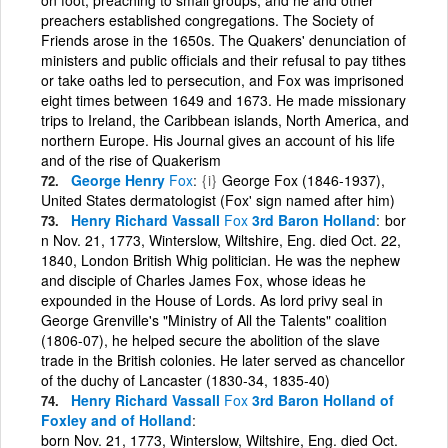
preachers established congregations. The Society of
Friends arose in the 1650s. The Quakers' denunciation of
ministers and public officials and their refusal to pay tithes
or take oaths led to persecution, and Fox was imprisoned
eight times between 1649 and 1673. He made missionary
trips to Ireland, the Caribbean islands, North America, and
northern Europe. His Journal gives an account of his life
and of the rise of Quakerism
George Henry
Fox
{i}
George Fox (1846-1937),
United States dermatologist (Fox' sign named after him)
Henry Richard Vassall
Fox
3rd Baron Holland
bor
n Nov. 21, 1773, Winterslow, Wiltshire, Eng. died Oct. 22,
1840, London British Whig politician. He was the nephew
and disciple of Charles James Fox, whose ideas he
expounded in the House of Lords. As lord privy seal in
George Grenville's "Ministry of All the Talents" coalition
(1806-07), he helped secure the abolition of the slave
trade in the British colonies. He later served as chancellor
of the duchy of Lancaster (1830-34, 1835-40)
Henry Richard Vassall
Fox
3rd Baron Holland of
Foxley and of Holland
born Nov. 21, 1773, Winterslow, Wiltshire, Eng. died Oct.