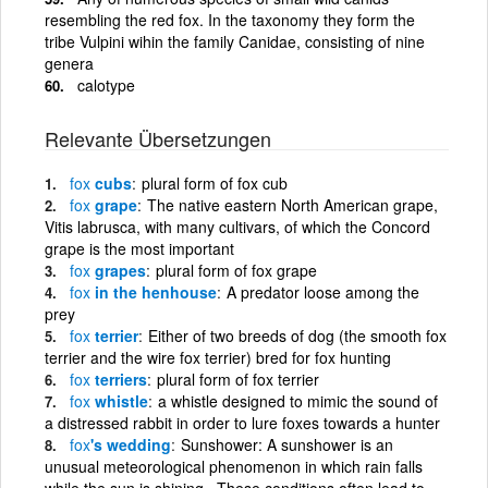
resembling the red fox. In the taxonomy they form the
tribe Vulpini wihin the family Canidae, consisting of nine
genera
calotype
Relevante Übersetzungen
fox
cubs
plural form of fox cub
fox
grape
The native eastern North American grape,
Vitis labrusca, with many cultivars, of which the Concord
grape is the most important
fox
grapes
plural form of fox grape
fox
in the henhouse
A predator loose among the
prey
fox
terrier
Either of two breeds of dog (the smooth fox
terrier and the wire fox terrier) bred for fox hunting
fox
terriers
plural form of fox terrier
fox
whistle
a whistle designed to mimic the sound of
a distressed rabbit in order to lure foxes towards a hunter
fox
's wedding
Sunshower: A sunshower is an
unusual meteorological phenomenon in which rain falls
while the sun is shining . These conditions often lead to