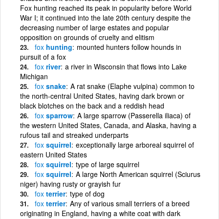
Fox hunting reached its peak in popularity before World
War I; it continued into the late 20th century despite the
decreasing number of large estates and popular
opposition on grounds of cruelty and elitism
fox
hunting
mounted hunters follow hounds in
pursuit of a fox
fox
river
a river in Wisconsin that flows into Lake
Michigan
fox
snake
A rat snake (Elaphe vulpina) common to
the north-central United States, having dark brown or
black blotches on the back and a reddish head
fox
sparrow
A large sparrow (Passerella iliaca) of
the western United States, Canada, and Alaska, having a
rufous tail and streaked underparts
fox
squirrel
exceptionally large arboreal squirrel of
eastern United States
fox
squirrel
type of large squirrel
fox
squirrel
A large North American squirrel (Sciurus
niger) having rusty or grayish fur
fox
terrier
type of dog
fox
terrier
Any of various small terriers of a breed
originating in England, having a white coat with dark