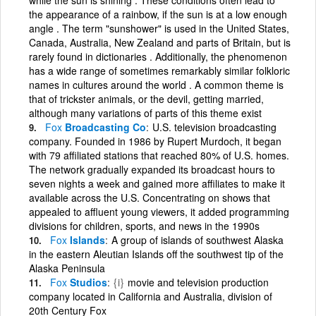
the appearance of a rainbow, if the sun is at a low enough
angle . The term "sunshower" is used in the United States,
Canada, Australia, New Zealand and parts of Britain, but is
rarely found in dictionaries . Additionally, the phenomenon
has a wide range of sometimes remarkably similar folkloric
names in cultures around the world . A common theme is
that of trickster animals, or the devil, getting married,
although many variations of parts of this theme exist
Fox
Broadcasting Co
U.S. television broadcasting
company. Founded in 1986 by Rupert Murdoch, it began
with 79 affiliated stations that reached 80% of U.S. homes.
The network gradually expanded its broadcast hours to
seven nights a week and gained more affiliates to make it
available across the U.S. Concentrating on shows that
appealed to affluent young viewers, it added programming
divisions for children, sports, and news in the 1990s
Fox
Islands
A group of islands of southwest Alaska
in the eastern Aleutian Islands off the southwest tip of the
Alaska Peninsula
Fox
Studios
{i}
movie and television production
company located in California and Australia, division of
20th Century Fox