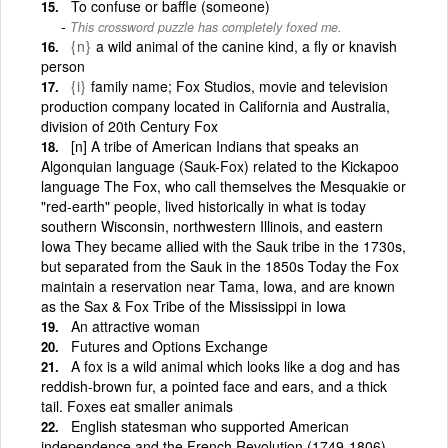
To confuse or baffle (someone)
This crossword puzzle has completely foxed me.
{n}
a wild animal of the canine kind, a fly or knavish
person
{i}
family name; Fox Studios, movie and television
production company located in California and Australia,
division of 20th Century Fox
[n] A tribe of American Indians that speaks an
Algonquian language (Sauk-Fox) related to the Kickapoo
language The Fox, who call themselves the Mesquakie or
"red-earth" people, lived historically in what is today
southern Wisconsin, northwestern Illinois, and eastern
Iowa They became allied with the Sauk tribe in the 1730s,
but separated from the Sauk in the 1850s Today the Fox
maintain a reservation near Tama, Iowa, and are known
as the Sax & Fox Tribe of the Mississippi in Iowa
An attractive woman
Futures and Options Exchange
A fox is a wild animal which looks like a dog and has
reddish-brown fur, a pointed face and ears, and a thick
tail. Foxes eat smaller animals
English statesman who supported American
independence and the French Revolution (1749-1806)