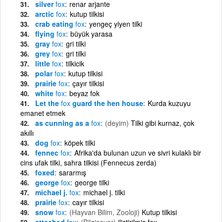
silver
fox
renar arjante
arctic
fox
kutup tilkisi
crab eating
fox
yengeç yiyen tilki
flying
fox
büyük yarasa
gray
fox
gri tilki
grey
fox
gri tilki
little
fox
tilkicik
polar
fox
kutup tilkisi
prairie
fox
çayır tilkisi
white
fox
beyaz fok
Let the
fox
guard the hen house
Kurda kuzuyu
emanet etmek
as cunning as a
fox
(deyim)
Tilki gibi kurnaz, çok
akıllı
dog
fox
köpek tilki
fennec
fox
Afrika'da bulunan uzun ve sivri kulaklı bir
cins ufak tilki, sahra tilkisi (Fennecus zerda)
foxed
sararmış
george
fox
george tilki
michael j.
fox
michael j. tilki
prairie
fox
cayır tilkisi
snow
fox
(Hayvan Bilim, Zooloji)
Kutup tilkisi
attached
fox
(Bilgisayar)
iliştirilmiş fox