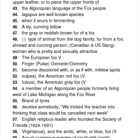
upper leather, or to piece the upper fronts of
the Algonquian language of the Fox people
lagopus are well-known species
when it sours in fermenting
A sly, cunning fellow
the gray or reddish-brown fur of a fox
{i}
type of animal from the dog family; fur from a fox;
shrewd and cunning person; (Canadian & US Slang)
woman who is pretty and sexually attractive
The European fox V
Finger (Pulse) Oximeter/Oximetry
become discolored with, or as if with, mildew spots
vulpes), the American red fox (V
fulvus), the American gray fox (V
a member of an Algonquian people formerly living
west of Lake Michigan along the Fox River
Brand of tyres
deceive somebody; "We tricked the teacher into
thinking that class would be cancelled next week"
English religious leader who founded the Society of
Friends (1624-1691)
Virginianus), and the arctic, white, or blue, fox (V
Any of numerous species of small wild canids