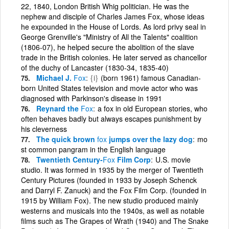
22, 1840, London British Whig politician. He was the
nephew and disciple of Charles James Fox, whose ideas
he expounded in the House of Lords. As lord privy seal in
George Grenville's "Ministry of All the Talents" coalition
(1806-07), he helped secure the abolition of the slave
trade in the British colonies. He later served as chancellor
of the duchy of Lancaster (1830-34, 1835-40)
Michael J.
Fox
{i}
(born 1961) famous Canadian-
born United States television and movie actor who was
diagnosed with Parkinson's disease in 1991
Reynard the
Fox
a fox in old European stories, who
often behaves badly but always escapes punishment by
his cleverness
The quick brown
fox
jumps over the lazy dog
mo
st common pangram in the English language
Twentieth Century-
Fox
Film Corp
U.S. movie
studio. It was formed in 1935 by the merger of Twentieth
Century Pictures (founded in 1933 by Joseph Schenck
and Darryl F. Zanuck) and the Fox Film Corp. (founded in
1915 by William Fox). The new studio produced mainly
westerns and musicals into the 1940s, as well as notable
films such as The Grapes of Wrath (1940) and The Snake