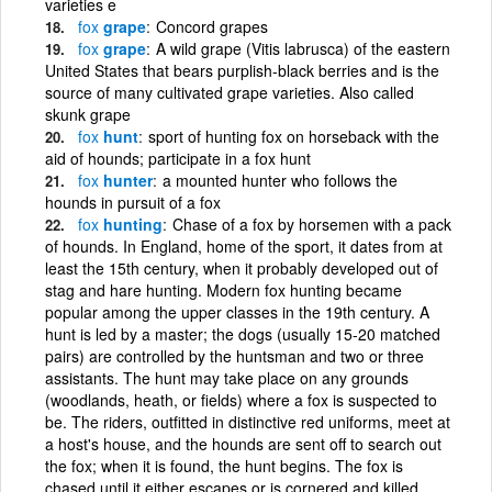
varieties e
fox
grape
Concord grapes
fox
grape
A wild grape (Vitis labrusca) of the eastern
United States that bears purplish-black berries and is the
source of many cultivated grape varieties. Also called
skunk grape
fox
hunt
sport of hunting fox on horseback with the
aid of hounds; participate in a fox hunt
fox
hunter
a mounted hunter who follows the
hounds in pursuit of a fox
fox
hunting
Chase of a fox by horsemen with a pack
of hounds. In England, home of the sport, it dates from at
least the 15th century, when it probably developed out of
stag and hare hunting. Modern fox hunting became
popular among the upper classes in the 19th century. A
hunt is led by a master; the dogs (usually 15-20 matched
pairs) are controlled by the huntsman and two or three
assistants. The hunt may take place on any grounds
(woodlands, heath, or fields) where a fox is suspected to
be. The riders, outfitted in distinctive red uniforms, meet at
a host's house, and the hounds are sent off to search out
the fox; when it is found, the hunt begins. The fox is
chased until it either escapes or is cornered and killed.