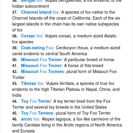
Indian subcontinent
Channel Island
fox
A species of fox native to the
Channel Islands off the coast of California. Each of the six
largest islands in the chain has its own native subspecies
of fox
Corsac
fox
Vulpes corsac, a medium sized Asiatic
fox species
Crab-eating
Fox
Cerdocyon thous, a medium-sized
canid endemic to central South America
Missouri
Fox
Trotter
A particular breed of horse
Missouri
Fox
Trotter
A horse of this breed
Missouri
Fox
Trotters
plural form of Missouri Fox
Trotter
Tibetan
fox
Vulpes ferrilata, a species of true fox
endemic to the high Tibetan Plateau in Nepal, China, and
India
Toy
Fox
Terrier
A toy terrier bred from the Fox
Terrier and several toy breeds in the United States
Toy
Fox
Terriers
plural form of Toy Fox Terrier
arctic
fox
Alopex lagopus, a fox-like carnivore of the
family Canidae living in the Arctic regions of North America
and Eurasia