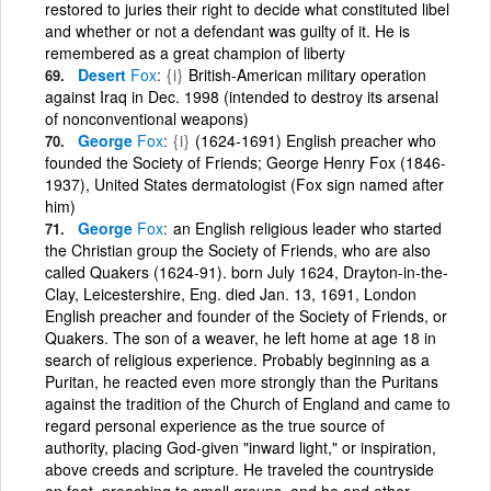
restored to juries their right to decide what constituted libel
and whether or not a defendant was guilty of it. He is
remembered as a great champion of liberty
Desert
Fox
{i}
British-American military operation
against Iraq in Dec. 1998 (intended to destroy its arsenal
of nonconventional weapons)
George
Fox
{i}
(1624-1691) English preacher who
founded the Society of Friends; George Henry Fox (1846-
1937), United States dermatologist (Fox sign named after
him)
George
Fox
an English religious leader who started
the Christian group the Society of Friends, who are also
called Quakers (1624-91). born July 1624, Drayton-in-the-
Clay, Leicestershire, Eng. died Jan. 13, 1691, London
English preacher and founder of the Society of Friends, or
Quakers. The son of a weaver, he left home at age 18 in
search of religious experience. Probably beginning as a
Puritan, he reacted even more strongly than the Puritans
against the tradition of the Church of England and came to
regard personal experience as the true source of
authority, placing God-given "inward light," or inspiration,
above creeds and scripture. He traveled the countryside
on foot, preaching to small groups, and he and other