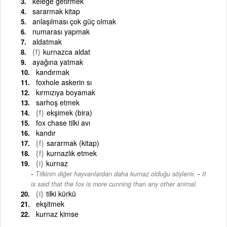
keleğe getirmek
sararmak kitap
anlaşılması çok güç olmak
numarası yapmak
aldatmak
{f}
kurnazca aldat
ayağına yatmak
kandırmak
foxhole askerin sı
kırmızıya boyamak
sarhoş etmek
{f}
ekşimek (bira)
fox chase tilki avı
kandır
{f}
sararmak (kitap)
{f}
kurnazlık etmek
{i}
kurnaz
-
Tilkinin diğer hayvanlardan daha kurnaz olduğu söylenir.
It
is said that the fox is more cunning than any other animal.
{i}
tilki kürkü
ekşitmek
kurnaz kimse