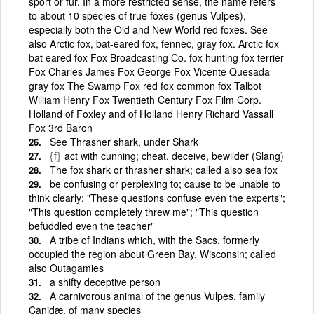
sport or fur. In a more restricted sense, the name refers
to about 10 species of true foxes (genus Vulpes),
especially both the Old and New World red foxes. See
also Arctic fox, bat-eared fox, fennec, gray fox. Arctic fox
bat eared fox Fox Broadcasting Co. fox hunting fox terrier
Fox Charles James Fox George Fox Vicente Quesada
gray fox The Swamp Fox red fox common fox Talbot
William Henry Fox Twentieth Century Fox Film Corp.
Holland of Foxley and of Holland Henry Richard Vassall
Fox 3rd Baron
See Thrasher shark, under Shark
{f}
act with cunning; cheat, deceive, bewilder (Slang)
The fox shark or thrasher shark; called also sea fox
be confusing or perplexing to; cause to be unable to
think clearly; "These questions confuse even the experts";
"This question completely threw me"; "This question
befuddled even the teacher"
A tribe of Indians which, with the Sacs, formerly
occupied the region about Green Bay, Wisconsin; called
also Outagamies
a shifty deceptive person
A carnivorous animal of the genus Vulpes, family
Canidæ, of many species