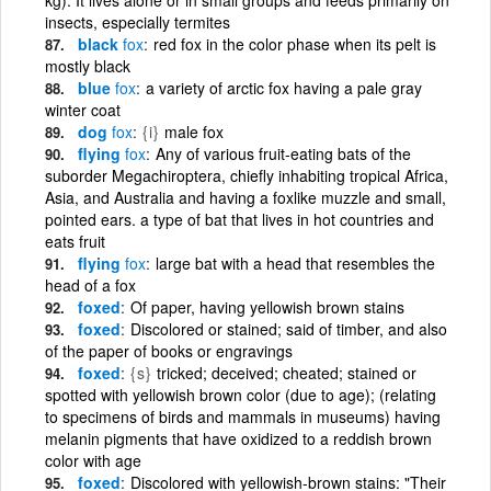
insects, especially termites
black
fox
red fox in the color phase when its pelt is
mostly black
blue
fox
a variety of arctic fox having a pale gray
winter coat
dog
fox
{i}
male fox
flying
fox
Any of various fruit-eating bats of the
suborder Megachiroptera, chiefly inhabiting tropical Africa,
Asia, and Australia and having a foxlike muzzle and small,
pointed ears. a type of bat that lives in hot countries and
eats fruit
flying
fox
large bat with a head that resembles the
head of a fox
foxed
Of paper, having yellowish brown stains
foxed
Discolored or stained; said of timber, and also
of the paper of books or engravings
foxed
{s}
tricked; deceived; cheated; stained or
spotted with yellowish brown color (due to age); (relating
to specimens of birds and mammals in museums) having
melanin pigments that have oxidized to a reddish brown
color with age
foxed
Discolored with yellowish-brown stains: "Their