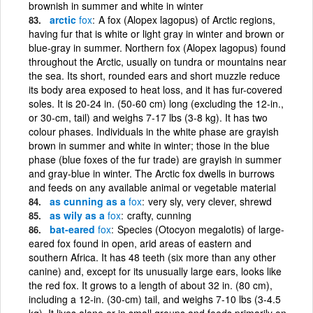
brownish in summer and white in winter
arctic
fox
A fox (Alopex lagopus) of Arctic regions,
having fur that is white or light gray in winter and brown or
blue-gray in summer. Northern fox (Alopex lagopus) found
throughout the Arctic, usually on tundra or mountains near
the sea. Its short, rounded ears and short muzzle reduce
its body area exposed to heat loss, and it has fur-covered
soles. It is 20-24 in. (50-60 cm) long (excluding the 12-in.,
or 30-cm, tail) and weighs 7-17 lbs (3-8 kg). It has two
colour phases. Individuals in the white phase are grayish
brown in summer and white in winter; those in the blue
phase (blue foxes of the fur trade) are grayish in summer
and gray-blue in winter. The Arctic fox dwells in burrows
and feeds on any available animal or vegetable material
as cunning as a
fox
very sly, very clever, shrewd
as wily as a
fox
crafty, cunning
bat-eared
fox
Species (Otocyon megalotis) of large-
eared fox found in open, arid areas of eastern and
southern Africa. It has 48 teeth (six more than any other
canine) and, except for its unusually large ears, looks like
the red fox. It grows to a length of about 32 in. (80 cm),
including a 12-in. (30-cm) tail, and weighs 7-10 lbs (3-4.5
kg). It lives alone or in small groups and feeds primarily on