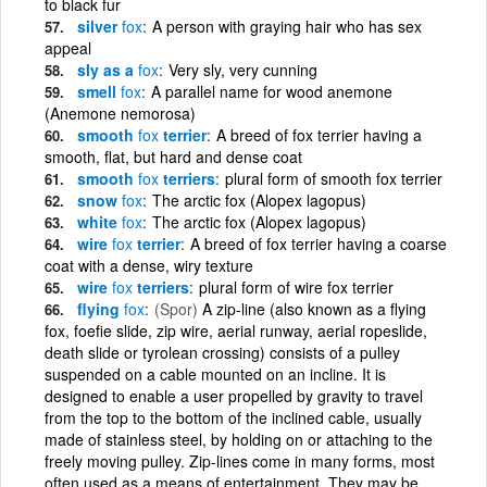
to black fur
silver
fox
A person with graying hair who has sex
appeal
sly as a
fox
Very sly, very cunning
smell
fox
A parallel name for wood anemone
(Anemone nemorosa)
smooth
fox
terrier
A breed of fox terrier having a
smooth, flat, but hard and dense coat
smooth
fox
terriers
plural form of smooth fox terrier
snow
fox
The arctic fox (Alopex lagopus)
white
fox
The arctic fox (Alopex lagopus)
wire
fox
terrier
A breed of fox terrier having a coarse
coat with a dense, wiry texture
wire
fox
terriers
plural form of wire fox terrier
flying
fox
(Spor)
A zip-line (also known as a flying
fox, foefie slide, zip wire, aerial runway, aerial ropeslide,
death slide or tyrolean crossing) consists of a pulley
suspended on a cable mounted on an incline. It is
designed to enable a user propelled by gravity to travel
from the top to the bottom of the inclined cable, usually
made of stainless steel, by holding on or attaching to the
freely moving pulley. Zip-lines come in many forms, most
often used as a means of entertainment. They may be