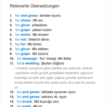
Relevante Übersetzungen
fox
and geese
körebe oyunu
fox
chase
tilki avı
fox
glove
yüksükotu
fox
grape
yabani üzüm
fox
terrier
tilki teriyeri
fox
trot
fokstrot dansı
fox
fur
tilki kürkü
fox
glove
tilki eldiven
fox
grape
tilki üzümü
fox
message
'fox' mesajı, tilki iletisi
fox
's wedding
Şeytan düğünü
Anadolu inançlarına göre,özellikle yaz aylarında, kırlarda
,yaylalarda ortalık günlük güneşlikken birdenbire yağmurun
bastırdığı olur.iplik iplik yağan yağmur genelde ışıltılıdır,pırıl
pırıldır.gökteki bulutlar bile ışıldar parlar durur.işte bir yandan
ya.
fox
and geese
tahtada oynanan oyun
fox
and geese
satranç vb. oyun
fox
brush
tilki kuyruğu (av)
fox
earth
tilki ini