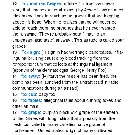
Fox
and the Grapes
a fable (=a traditional short
story that teaches a moral lesson) by Aesop in which a fox
tries many times to reach some grapes that are hanging
above his head. When he realizes that he will never be
able to reach them, he pretends that he never wanted
them, saying "They're probably sour (=having an
unpleasant acid taste) anyway". This attitude is called sour
grapes
Fox
sign
{i}
sign in haemorrhagic pancreatitis, infra-
inguinal bruising caused by blood tracking from the
retroperitoneum that collects at the inguinal ligament
(eponym of the dermatologist George Henry Fox)
fox
away
(Military) the missile has been fired, the
bomb has been launched from the aircraft (said in radio
communications during an air raid)
fox
cub
baby fox
fox
fables
allegorical tales about cunning foxes and
other animals
fox
grape
purplish-black wild grape of the eastern
United States with tough skins that slip easily from the
flesh; cultivated in many varieties native grape of
northeastern United States; origin of many cultivated