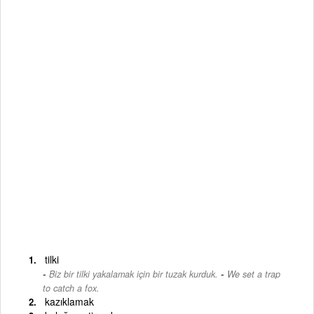
tilki
-
Biz bir tilki yakalamak için bir tuzak kurduk.
We set a trap
to catch a fox.
kazıklamak