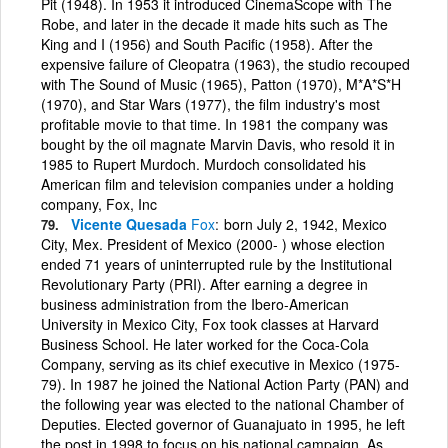
Pit (1948). In 1953 it introduced CinemaScope with The
Robe, and later in the decade it made hits such as The
King and I (1956) and South Pacific (1958). After the
expensive failure of Cleopatra (1963), the studio recouped
with The Sound of Music (1965), Patton (1970), M*A*S*H
(1970), and Star Wars (1977), the film industry's most
profitable movie to that time. In 1981 the company was
bought by the oil magnate Marvin Davis, who resold it in
1985 to Rupert Murdoch. Murdoch consolidated his
American film and television companies under a holding
company, Fox, Inc
Vicente Quesada
Fox
born July 2, 1942, Mexico
City, Mex. President of Mexico (2000- ) whose election
ended 71 years of uninterrupted rule by the Institutional
Revolutionary Party (PRI). After earning a degree in
business administration from the Ibero-American
University in Mexico City, Fox took classes at Harvard
Business School. He later worked for the Coca-Cola
Company, serving as its chief executive in Mexico (1975-
79). In 1987 he joined the National Action Party (PAN) and
the following year was elected to the national Chamber of
Deputies. Elected governor of Guanajuato in 1995, he left
the post in 1998 to focus on his national campaign. As