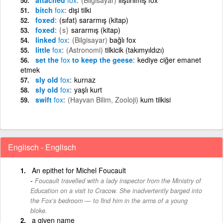
bitch
fox
dişi tilki
foxed
(sıfat) sararmış (kitap)
foxed
{s}
sararmış (kitap)
linked
fox
(Bilgisayar)
bağlı fox
little
fox
(Astronomi)
tilkicik (takımyıldızı)
set the
fox
to keep the geese
kediye ciğer emanet
etmek
sly old
fox
kurnaz
sly old
fox
yaşlı kurt
swift
fox
(Hayvan Bilim, Zooloji)
kum tilkisi
Englisch - Englisch
An epithet for Michel Foucault
Foucault travelled with a lady inspector from the Ministry of
Education on a visit to Cracow. She inadvertently barged into
the Fox’s bedroom — to find him in the arms of a young
bloke.
a given name