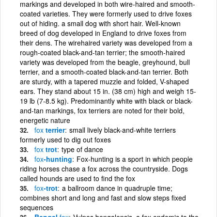
markings and developed in both wire-haired and smooth-
coated varieties. They were formerly used to drive foxes
out of hiding. a small dog with short hair. Well-known
breed of dog developed in England to drive foxes from
their dens. The wirehaired variety was developed from a
rough-coated black-and-tan terrier; the smooth-haired
variety was developed from the beagle, greyhound, bull
terrier, and a smooth-coated black-and-tan terrier. Both
are sturdy, with a tapered muzzle and folded, V-shaped
ears. They stand about 15 in. (38 cm) high and weigh 15-
19 lb (7-8.5 kg). Predominantly white with black or black-
and-tan markings, fox terriers are noted for their bold,
energetic nature
fox
terrier
small lively black-and-white terriers
formerly used to dig out foxes
fox
trot
type of dance
fox
-hunting
Fox-hunting is a sport in which people
riding horses chase a fox across the countryside. Dogs
called hounds are used to find the fox
fox
-trot
a ballroom dance in quadruple time;
combines short and long and fast and slow steps fixed
sequences
Bengal
fox
Vulpes bengalensis, a fox endemic to the