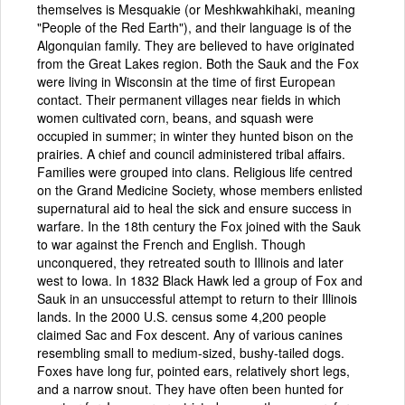
themselves is Mesquakie (or Meshkwahkihaki, meaning
"People of the Red Earth"), and their language is of the
Algonquian family. They are believed to have originated
from the Great Lakes region. Both the Sauk and the Fox
were living in Wisconsin at the time of first European
contact. Their permanent villages near fields in which
women cultivated corn, beans, and squash were
occupied in summer; in winter they hunted bison on the
prairies. A chief and council administered tribal affairs.
Families were grouped into clans. Religious life centred
on the Grand Medicine Society, whose members enlisted
supernatural aid to heal the sick and ensure success in
warfare. In the 18th century the Fox joined with the Sauk
to war against the French and English. Though
unconquered, they retreated south to Illinois and later
west to Iowa. In 1832 Black Hawk led a group of Fox and
Sauk in an unsuccessful attempt to return to their Illinois
lands. In the 2000 U.S. census some 4,200 people
claimed Sac and Fox descent. Any of various canines
resembling small to medium-sized, bushy-tailed dogs.
Foxes have long fur, pointed ears, relatively short legs,
and a narrow snout. They have often been hunted for