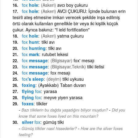
fox
hole
(Askeri)
avcı boy çukuru
fox
hole
(Askeri)
AVCI ÇUKURU: İçinde bulunan erin
tesirli ateş etmesine imkan verecek şekilde inşa edilmiş
örtü olarak kullanılan genellikle bir veya iki kişilik küçük
çukur. Ayrıca bakınız: "f ield fortification"
fox
hole
(Askeri)
yatma çukuru
fox
hunt
tilki avı
fox
hunting
tilki avı
fox
mark
rutubet lekesi
fox
message
(Bilgisayar)
fox' mesajı
fox
message
(Bilgisayar,Teknik)
tilki iletisi
fox
message
fox mesajı
fox
's sleep
(deyim)
tilki uykusu
foxing
(Ayakkabı) Taban duvarı
flying
fox
yarasa
flying
fox
meyve yiyen yarasa
foxes
tilkiler
-
Bazı tilkilerin bu dağda yaşadığını biliyor muydun?
Did you
know that some foxes lived on this mountain?
silver
fox
gümüş tilki
-
Gümüş tilkiler nasıl hissederler?
How are the silver foxes
feeling?