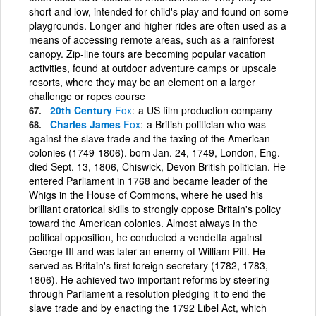
short and low, intended for child's play and found on some
playgrounds. Longer and higher rides are often used as a
means of accessing remote areas, such as a rainforest
canopy. Zip-line tours are becoming popular vacation
activities, found at outdoor adventure camps or upscale
resorts, where they may be an element on a larger
challenge or ropes course
20th Century
Fox
a US film production company
Charles James
Fox
a British politician who was
against the slave trade and the taxing of the American
colonies (1749-1806). born Jan. 24, 1749, London, Eng.
died Sept. 13, 1806, Chiswick, Devon British politician. He
entered Parliament in 1768 and became leader of the
Whigs in the House of Commons, where he used his
brilliant oratorical skills to strongly oppose Britain's policy
toward the American colonies. Almost always in the
political opposition, he conducted a vendetta against
George III and was later an enemy of William Pitt. He
served as Britain's first foreign secretary (1782, 1783,
1806). He achieved two important reforms by steering
through Parliament a resolution pledging it to end the
slave trade and by enacting the 1792 Libel Act, which