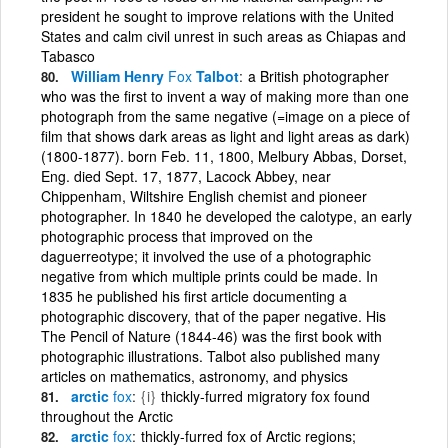
president he sought to improve relations with the United
States and calm civil unrest in such areas as Chiapas and
Tabasco
William Henry
Fox
Talbot
a British photographer
who was the first to invent a way of making more than one
photograph from the same negative (=image on a piece of
film that shows dark areas as light and light areas as dark)
(1800-1877). born Feb. 11, 1800, Melbury Abbas, Dorset,
Eng. died Sept. 17, 1877, Lacock Abbey, near
Chippenham, Wiltshire English chemist and pioneer
photographer. In 1840 he developed the calotype, an early
photographic process that improved on the
daguerreotype; it involved the use of a photographic
negative from which multiple prints could be made. In
1835 he published his first article documenting a
photographic discovery, that of the paper negative. His
The Pencil of Nature (1844-46) was the first book with
photographic illustrations. Talbot also published many
articles on mathematics, astronomy, and physics
arctic
fox
{i}
thickly-furred migratory fox found
throughout the Arctic
arctic
fox
thickly-furred fox of Arctic regions;