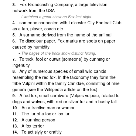
Fox Broadcasting Company, a large television
network from the USA
I watched a great show on Fox last night.
someone connected with Leicester City Football Club,
as a fan, player, coach etc
A surname derived from the name of the animal
To discolour paper. Fox marks are spots on paper
caused by humidity
The pages of the book show distinct foxing.
To trick, fool or outwit (someone) by cunning or
ingenuity
Any of numerous species of small wild canids
resembling the red fox. In the taxonomy they form the
tribe Vulpini within the family Canidae, consisting of nine
genera (see the Wikipedia article on the fox)
A red fox, small carnivore (Vulpes vulpes), related to
dogs and wolves, with red or silver fur and a bushy tail
An attractive man or woman
The fur of a fox or fox fur
A cunning person
A fox terrier
To act slyly or craftily