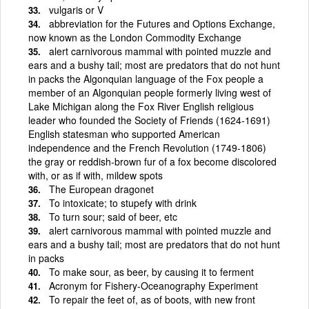
vulgaris or V
abbreviation for the Futures and Options Exchange,
now known as the London Commodity Exchange
alert carnivorous mammal with pointed muzzle and
ears and a bushy tail; most are predators that do not hunt
in packs the Algonquian language of the Fox people a
member of an Algonquian people formerly living west of
Lake Michigan along the Fox River English religious
leader who founded the Society of Friends (1624-1691)
English statesman who supported American
independence and the French Revolution (1749-1806)
the gray or reddish-brown fur of a fox become discolored
with, or as if with, mildew spots
The European dragonet
To intoxicate; to stupefy with drink
To turn sour; said of beer, etc
alert carnivorous mammal with pointed muzzle and
ears and a bushy tail; most are predators that do not hunt
in packs
To make sour, as beer, by causing it to ferment
Acronym for Fishery-Oceanography Experiment
To repair the feet of, as of boots, with new front