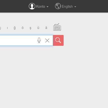
Konto
English
ç
ı
ğ
ö
ş
ü
â