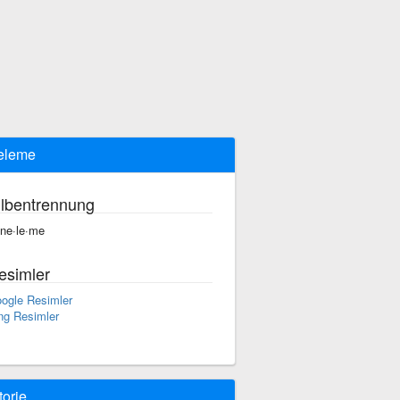
neleme
ilbentrennung
t·ne·le·me
esimler
ogle Resimler
ng Resimler
torie