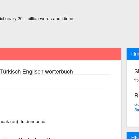
ictionary 20+ million words and idioms.
fit
S
Türkisch Englisch wörterbuch
fi
R
Go
Bi
 sneak (on); to denounce
His