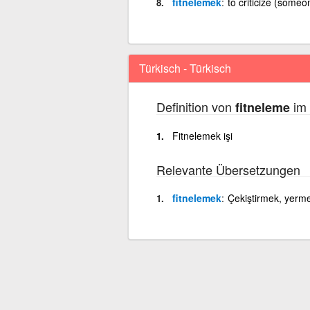
fitnelemek
to criticize (someo
Türkisch - Türkisch
Definition von
im 
fitneleme
Fitnelemek işi
Relevante Übersetzungen
fitnelemek
Çekiştirmek, yer