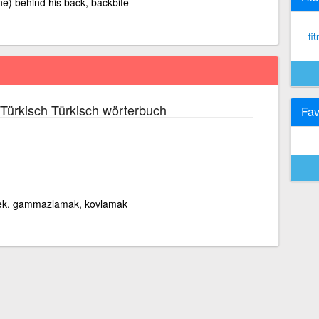
ne) behind his back, backbite
fi
Türkisch Türkisch wörterbuch
Fav
mek, gammazlamak, kovlamak