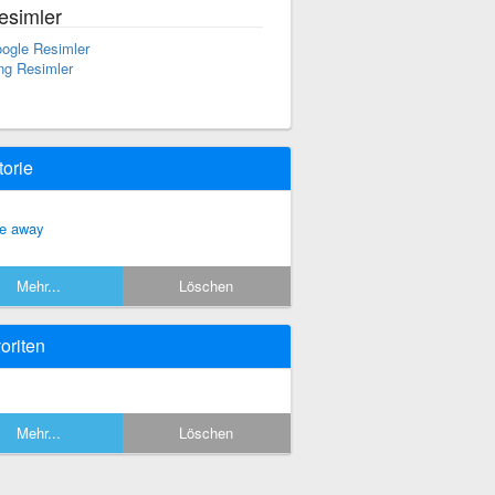
esimler
ogle Resimler
ng Resimler
torie
ne away
Mehr...
Löschen
oriten
Mehr...
Löschen