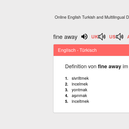
Online English Turkish and Multilingual D
fine away
Englisch - Türkisch
Definition von
im 
fine away
sivriltmek
incelmek
yontmak
aşınmak
inceltmek