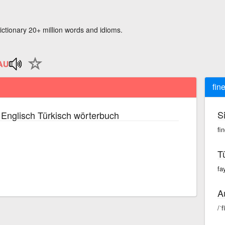
ictionary 20+ million words and idioms.
fin
S
Englisch Türkisch wörterbuch
fi
T
fa
A
/ˈ