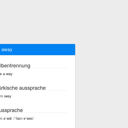
e away
ilbentrennung
ne a·way
ürkische aussprache
yn ıwey
ussprache
fīn əˈwā/ /ˈfaɪn əˈweɪ/