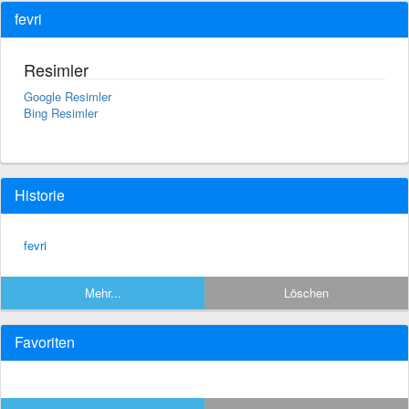
fevri
Resimler
Google Resimler
Bing Resimler
Historie
fevri
Mehr...
Löschen
Favoriten