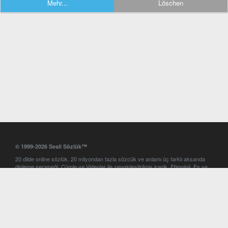
Mehr...
Löschen
© 1999-2026 Sesli Sözlük™
20 dilde online sözlük. 20 milyondan fazla sözcük ve anlamı üç farklı aksanda
dinleme seçeneği. Cümle ve Videolar ile zenginleştirilmiş içerik. Etimoloji, Eş ve
Zıt anlamlar, kelime okunuşları ve günün kelimesi. Yazım Türkçeleştirici ile hatalı
Türkçe metinleri düzeltme. iOS, Android ve Windows mobil platformlarda online
ve offline sözlük programları. Sesli Sözlük garantisinde Profesyonel çeviri
hizmetleri. İngilizce kelime haznenizi arttıracak kelime oyunları. Ayarlar
bölümünü kullarak çevirisini görmek istediğiniz sözlükleri seçme ve aynı
zamanda sözlüklerin gösterim sırasını ayarlama imkanı. Kelimelerin
seslendirilişini otomatik dinlemek için ayarlardan isteğiniz aksanı seçebilirsiniz.