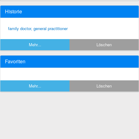
Historie
family doctor, general practitioner
Mehr...
Löschen
Favoriten
Mehr...
Löschen