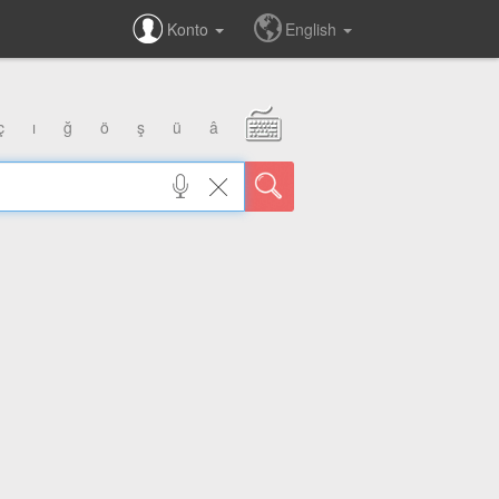
Konto
English
ç
ı
ğ
ö
ş
ü
â