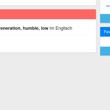
ex
im Englisch
eneration, humble, low
Fav