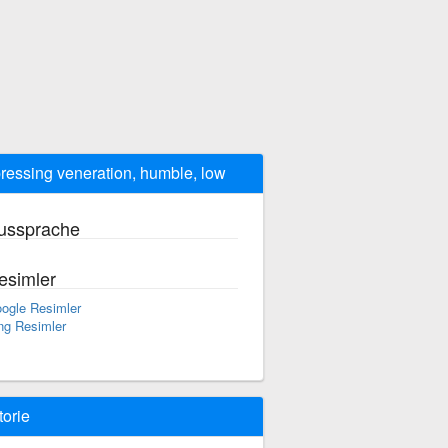
ressing veneration, humble, low
ussprache
esimler
ogle Resimler
ng Resimler
torie