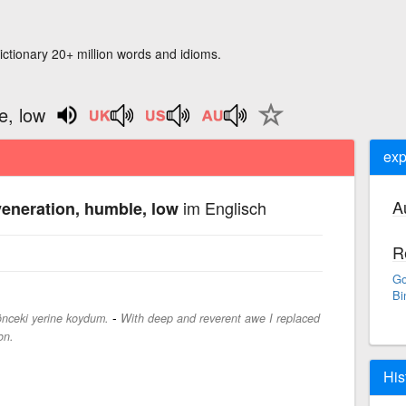
ictionary 20+ million words and idioms.
e, low
exp
A
im Englisch
eneration, humble, low
R
Go
Bi
-
önceki yerine koydum.
With deep and reverent awe I replaced
on.
His