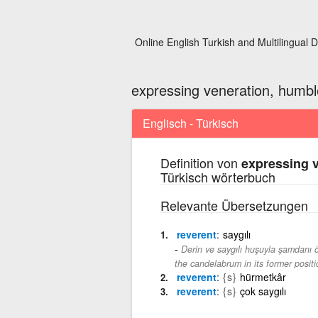
Online English Turkish and Multilingual D
expressing veneration, humbl
Englisch - Türkisch
Definition von
expressing v
Türkisch wörterbuch
Relevante Übersetzungen
reverent
saygılı
Derin ve saygılı huşuyla şamdanı 
the candelabrum in its former positi
reverent
{s}
hürmetkâr
reverent
{s}
çok saygılı