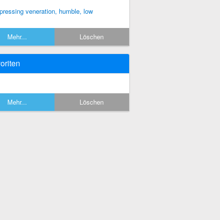
pressing veneration, humble, low
Mehr...
Löschen
oriten
Mehr...
Löschen