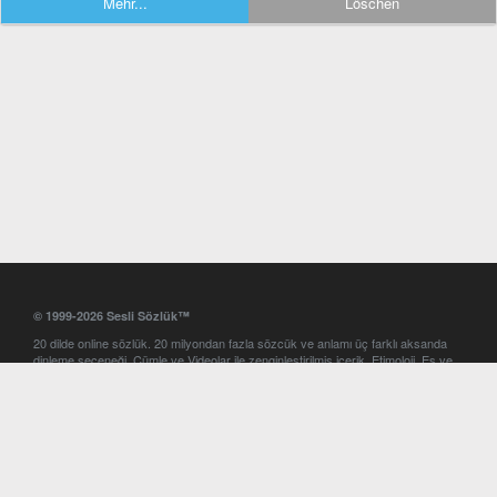
Mehr...
Löschen
© 1999-2026 Sesli Sözlük™
20 dilde online sözlük. 20 milyondan fazla sözcük ve anlamı üç farklı aksanda
dinleme seçeneği. Cümle ve Videolar ile zenginleştirilmiş içerik. Etimoloji, Eş ve
Zıt anlamlar, kelime okunuşları ve günün kelimesi. Yazım Türkçeleştirici ile hatalı
Türkçe metinleri düzeltme. iOS, Android ve Windows mobil platformlarda online
ve offline sözlük programları. Sesli Sözlük garantisinde Profesyonel çeviri
hizmetleri. İngilizce kelime haznenizi arttıracak kelime oyunları. Ayarlar
bölümünü kullarak çevirisini görmek istediğiniz sözlükleri seçme ve aynı
zamanda sözlüklerin gösterim sırasını ayarlama imkanı. Kelimelerin
seslendirilişini otomatik dinlemek için ayarlardan isteğiniz aksanı seçebilirsiniz.