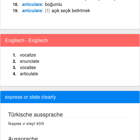
articulate
boğumlu
articulate
{f}
açık seçik belirtmek
Englisch - Englisch
vocalize
enunciate
vocalise
articulate
express or state clearly
Türkische aussprache
îkspres ır steyt klîrli
Aussprache