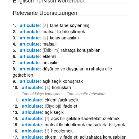
Relevante Übersetzungen
articulate
{s}
tane tane söylenmiş
articulate
mafsal ile birleştirmek
articulate
{s}
kolay anlaşılan
articulate
mafsallı
articulate
(Dilbilim)
rahatça konuşabilen
articulate
eklemli
articulate
anlaşılır
articulate
düşünce ve duygularını rahatça dile
getirebilen
articulate
açık seçik konuşmak
articulate
{s}
konuşkan
-
Tom oldukça konuşkan.
Tom is quite articulate.
articulate
eklemli/açık seçik
articulate
(Biyoloji)
ifade et
articulate
açık seçik
articulate
{f}
açık bir şekilde ifade/telaffuz etmek
articulate
mafsal ile birletirmek mafsallarla bitişmek
articulate
{f}
hecelemek
articulate
eklemli,v.ifade et: adj.rahatça konuşabilen