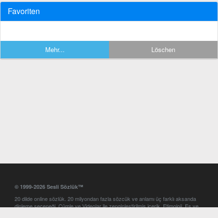
Favoriten
Mehr...
Löschen
© 1999-2026 Sesli Sözlük™
20 dilde online sözlük. 20 milyondan fazla sözcük ve anlamı üç farklı aksanda
dinleme seçeneği. Cümle ve Videolar ile zenginleştirilmiş içerik. Etimoloji, Eş ve
Zıt anlamlar, kelime okunuşları ve günün kelimesi. Yazım Türkçeleştirici ile hatalı