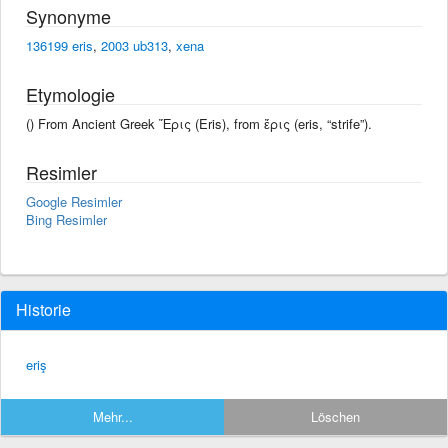
Synonyme
136199 eris
,
2003 ub313
,
xena
Etymologie
() From Ancient Greek Ἔρις (Eris), from ἔρις (eris, “strife”).
Resimler
Google Resimler
Bing Resimler
Historie
eriş
Mehr...
Löschen