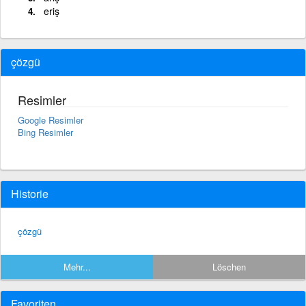
eriş
çözgü
Resimler
Google Resimler
Bing Resimler
Historie
çözgü
Mehr...
Löschen
Favoriten