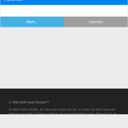
Mehr...
Löschen
© 1999-2026 Sesli Sözlük™
20 dilde online sözlük. 20 milyondan fazla sözcük ve anlamı üç farklı aksanda
dinleme seçeneği. Cümle ve Videolar ile zenginleştirilmiş içerik. Etimoloji, Eş ve
Zıt anlamlar, kelime okunuşları ve günün kelimesi. Yazım Türkçeleştirici ile hatalı
Türkçe metinleri düzeltme. iOS, Android ve Windows mobil platformlarda online
ve offline sözlük programları. Sesli Sözlük garantisinde Profesyonel çeviri