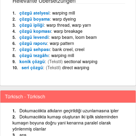
Relevante Übersetzungen
çözgü atelyesi
warping mill
çözgü boyama
warp dyeing
çözgü ipliği
warp thread, warp yarn
çözgü kopması
warp breakage
çözgü levendi
warp beam, loom beam
çözgü raporu
warp pattern
çözgü sehpası
bank creel, creel
çözgü tezgâhı
warping mill
konik çözgü
(Tekstil)
sectional warping
seri çözgü
(Tekstil)
direct warping
Türkisch - Türkisch
Dokumacılıkta atkıların geçirildiği uzunlamasına ipler
Dokumacılıkta kumaşı oluşturan iki iplik sisteminden
kumaşın boyuna doğru yani kenarına paralel olarak
yönlenmiş olanlar
arış