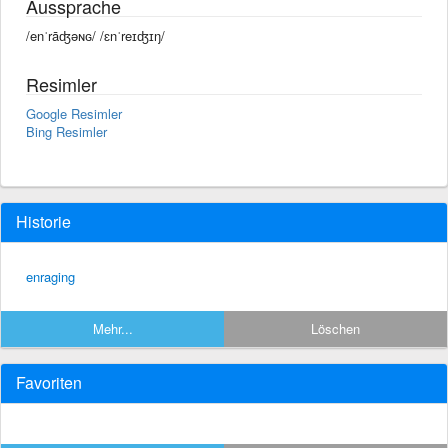
Aussprache
/enˈrāʤəɴɢ/ /ɛnˈreɪʤɪŋ/
Resimler
Google Resimler
Bing Resimler
Historie
enraging
Mehr...
Löschen
Favoriten