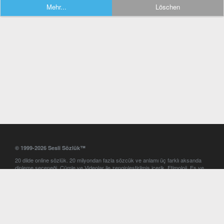
Mehr...
Löschen
© 1999-2026 Sesli Sözlük™
20 dilde online sözlük. 20 milyondan fazla sözcük ve anlamı üç farklı aksanda
dinleme seçeneği. Cümle ve Videolar ile zenginleştirilmiş içerik. Etimoloji, Eş ve
Zıt anlamlar, kelime okunuşları ve günün kelimesi. Yazım Türkçeleştirici ile hatalı
Türkçe metinleri düzeltme. iOS, Android ve Windows mobil platformlarda online
ve offline sözlük programları. Sesli Sözlük garantisinde Profesyonel çeviri
hizmetleri. İngilizce kelime haznenizi arttıracak kelime oyunları. Ayarlar
bölümünü kullarak çevirisini görmek istediğiniz sözlükleri seçme ve aynı
zamanda sözlüklerin gösterim sırasını ayarlama imkanı. Kelimelerin
seslendirilişini otomatik dinlemek için ayarlardan isteğiniz aksanı seçebilirsiniz.