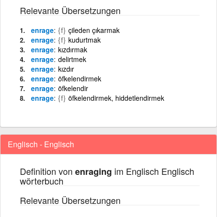
Relevante Übersetzungen
enrage
{f}
çileden çıkarmak
enrage
{f}
kudurtmak
enrage
kızdırmak
enrage
delirtmek
enrage
kızdır
enrage
öfkelendirmek
enrage
öfkelendir
enrage
{f}
öfkelendirmek, hiddetlendirmek
Englisch - Englisch
Definition von
im Englisch Englisch
enraging
wörterbuch
Relevante Übersetzungen