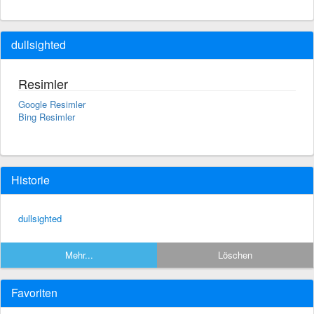
dullsighted
Resimler
Google Resimler
Bing Resimler
Historie
dullsighted
Mehr...
Löschen
Favoriten