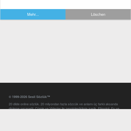
Mehr...
Löschen
© 1999-2026 Sesli Sözlük™
20 dilde online sözlük. 20 milyondan fazla sözcük ve anlamı üç farklı aksanda
dinleme seçeneği. Cümle ve Videolar ile zenginleştirilmiş içerik. Etimoloji, Eş ve
Zıt anlamlar, kelime okunuşları ve günün kelimesi. Yazım Türkçeleştirici ile hatalı
Türkçe metinleri düzeltme. iOS, Android ve Windows mobil platformlarda online
ve offline sözlük programları. Sesli Sözlük garantisinde Profesyonel çeviri
hizmetleri. İngilizce kelime haznenizi arttıracak kelime oyunları. Ayarlar
bölümünü kullarak çevirisini görmek istediğiniz sözlükleri seçme ve aynı