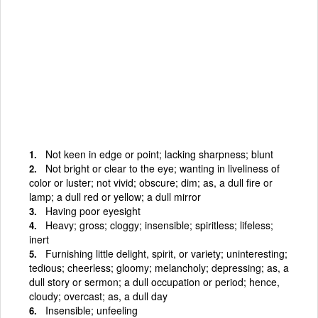
Not keen in edge or point; lacking sharpness; blunt
Not bright or clear to the eye; wanting in liveliness of
color or luster; not vivid; obscure; dim; as, a dull fire or
lamp; a dull red or yellow; a dull mirror
Having poor eyesight
Heavy; gross; cloggy; insensible; spiritless; lifeless;
inert
Furnishing little delight, spirit, or variety; uninteresting;
tedious; cheerless; gloomy; melancholy; depressing; as, a
dull story or sermon; a dull occupation or period; hence,
cloudy; overcast; as, a dull day
Insensible; unfeeling