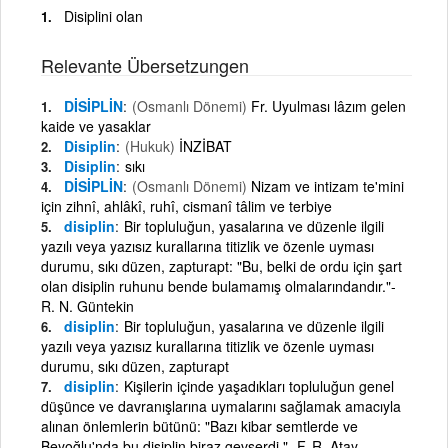
Disiplini olan
Relevante Übersetzungen
DİSİPLİN
(Osmanlı Dönemi)
Fr. Uyulması lâzım gelen
kaide ve yasaklar
Disiplin
(Hukuk)
İNZİBAT
Disiplin
sıkı
DİSİPLİN
(Osmanlı Dönemi)
Nizam ve intizam te'mini
için zihnî, ahlâkî, ruhî, cismanî tâlim ve terbiye
disiplin
Bir topluluğun, yasalarına ve düzenle ilgili
yazılı veya yazısız kurallarına titizlik ve özenle uyması
durumu, sıkı düzen, zapturapt: "Bu, belki de ordu için şart
olan disiplin ruhunu bende bulamamış olmalarındandır."-
R. N. Güntekin
disiplin
Bir topluluğun, yasalarına ve düzenle ilgili
yazılı veya yazısız kurallarına titizlik ve özenle uyması
durumu, sıkı düzen, zapturapt
disiplin
Kişilerin içinde yaşadıkları topluluğun genel
düşünce ve davranışlarına uymalarını sağlamak amacıyla
alınan önlemlerin bütünü: "Bazı kibar semtlerde ve
Beyoğlu'nda bu disiplin biraz gevşerdi."- F. R. Atay.