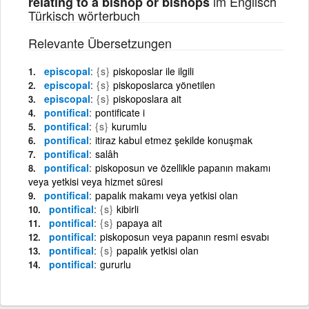
im Englisch
relating to a bishop or bishops
Türkisch wörterbuch
Relevante Übersetzungen
episcopal
{s}
piskoposlar ile ilgili
episcopal
{s}
piskoposlarca yönetilen
episcopal
{s}
piskoposlara ait
pontifical
pontificate i
pontifical
{s}
kurumlu
pontifical
itiraz kabul etmez şekilde konuşmak
pontifical
salâh
pontifical
piskoposun ve özellikle papanın makamı
veya yetkisi veya hizmet süresi
pontifical
papalık makamı veya yetkisi olan
pontifical
{s}
kibirli
pontifical
{s}
papaya ait
pontifical
piskoposun veya papanın resmi esvabı
pontifical
{s}
papalık yetkisi olan
pontifical
gururlu