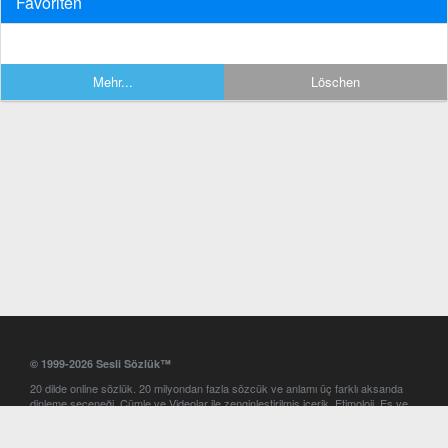
Favoriten
Mehr...
Löschen
© 1999-2026 Sesli Sözlük™
20 dilde online sözlük. 20 milyondan fazla sözcük ve anlamı üç farklı aksanda
dinleme seçeneği. Cümle ve Videolar ile zenginleştirilmiş içerik. Etimoloji, Eş ve
Zıt anlamlar, kelime okunuşları ve günün kelimesi. Yazım Türkçeleştirici ile hatalı
Türkçe metinleri düzeltme. iOS, Android ve Windows mobil platformlarda online