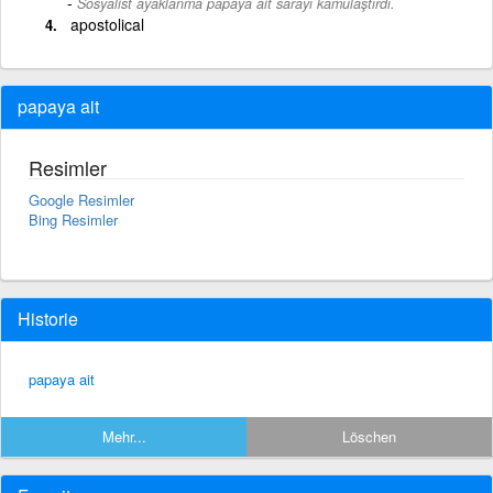
-
Sosyalist ayaklanma papaya ait sarayı kamulaştırdı.
apostolical
papaya ait
Resimler
Google Resimler
Bing Resimler
Historie
papaya ait
Mehr...
Löschen