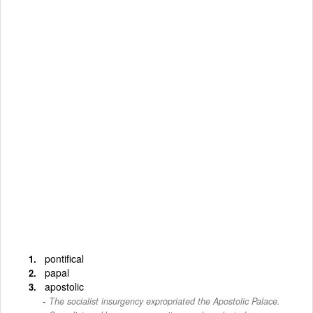
pontifical
papal
apostolic
The socialist insurgency expropriated the Apostolic Palace.