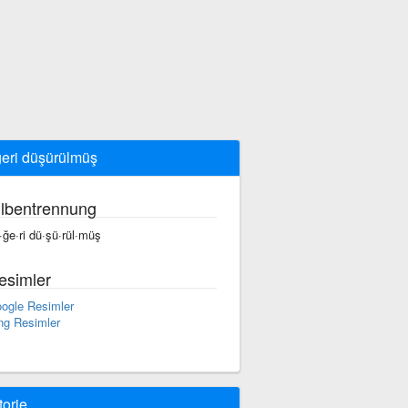
eri düşürülmüş
ilbentrennung
·ğe·ri dü·şü·rül·müş
esimler
ogle Resimler
ng Resimler
torie