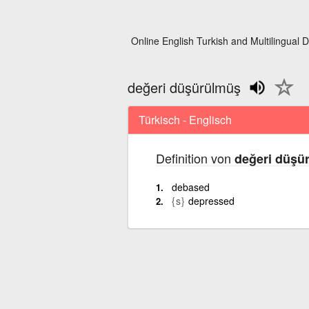
Online English Turkish and Multilingual D
değeri düşürülmüş
Türkisch - Englisch
Definition von
değeri düşü
debased
{s}
depressed