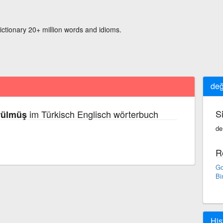
ictionary 20+ million words and idioms.
değ
S
im Türkisch Englisch wörterbuch
rülmüş
de
R
Go
Bi
His