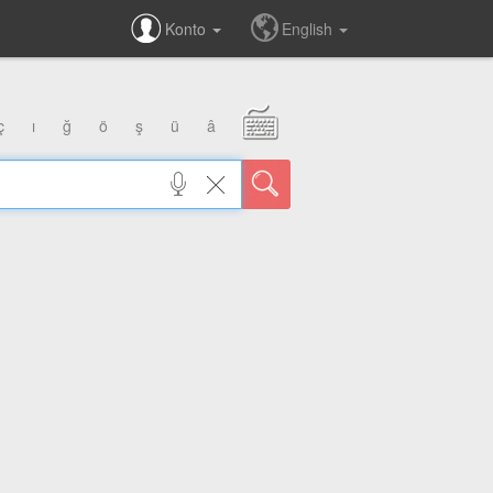
Konto
English
ç
ı
ğ
ö
ş
ü
â