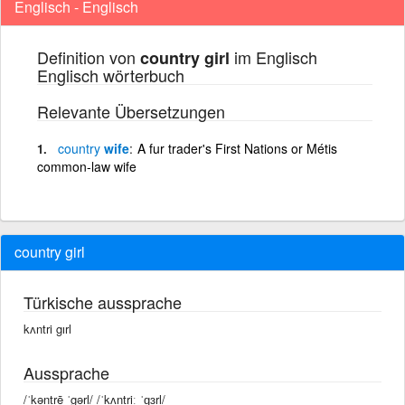
Englisch - Englisch
Definition von
im Englisch
country girl
Englisch wörterbuch
Relevante Übersetzungen
country
wife
A fur trader's First Nations or Métis
common-law wife
country girl
Türkische aussprache
kʌntri gırl
Aussprache
/ˈkəntrē ˈgərl/ /ˈkʌntriː ˈɡɜrl/