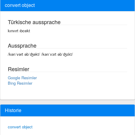
convert object
Türkische aussprache
kınvırt ıbcekt
Aussprache
/kənˈvərt əbˈʤekt/ /kənˈvɜrt əbˈʤɛkt/
Resimler
Google Resimler
Bing Resimler
Historie
convert object