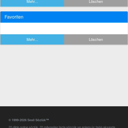
Mehr...
Löschen
Favoriten
Mehr...
Löschen
© 1999-2026 Sesli Sözlük™
20 dilde online sözlük. 20 milyondan fazla sözcük ve anlamı üç farklı aksanda