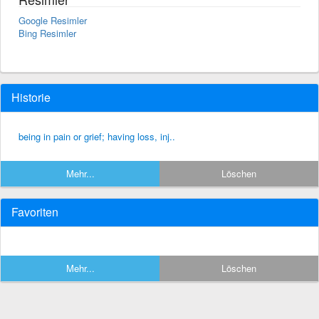
Google Resimler
Bing Resimler
Historie
being in pain or grief; having loss, inj..
Mehr...
Löschen
Favoriten
Mehr...
Löschen