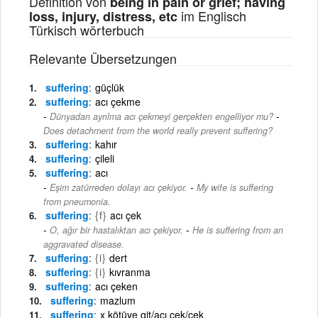
Definition von
being in pain or grief; having
im Englisch
loss, injury, distress, etc
Türkisch wörterbuch
Relevante Übersetzungen
suffering
güçlük
suffering
acı çekme
-
Dünyadan ayrılma acı çekmeyi gerçekten engelliyor mu?
Does detachment from the world really prevent suffering?
suffering
kahır
suffering
çileli
suffering
acı
-
Eşim zatürreden dolayı acı çekiyor.
My wife is suffering
from pneumonia.
suffering
{f}
acı çek
-
O, ağır bir hastalıktan acı çekiyor.
He is suffering from an
aggravated disease.
suffering
{i}
dert
suffering
{i}
kıvranma
suffering
acı çeken
suffering
mazlum
suffering
x kötüye git/acı çek/çek