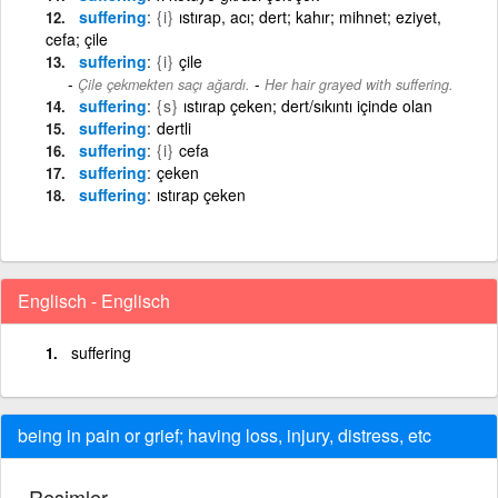
suffering
{i}
ıstırap, acı; dert; kahır; mihnet; eziyet,
cefa; çile
suffering
{i}
çile
-
Çile çekmekten saçı ağardı.
Her hair grayed with suffering.
suffering
{s}
ıstırap çeken; dert/sıkıntı içinde olan
suffering
dertli
suffering
{i}
cefa
suffering
çeken
suffering
ıstırap çeken
Englisch - Englisch
suffering
being in pain or grief; having loss, injury, distress, etc
Resimler