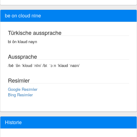
be on cloud nine
Türkische aussprache
bi ôn klaud nayn
Aussprache
/bē ˈôn ˈkloud ˈnīn/ /biː ˈɔːn ˈklaʊd ˈnaɪn/
Resimler
Google Resimler
Bing Resimler
Historie