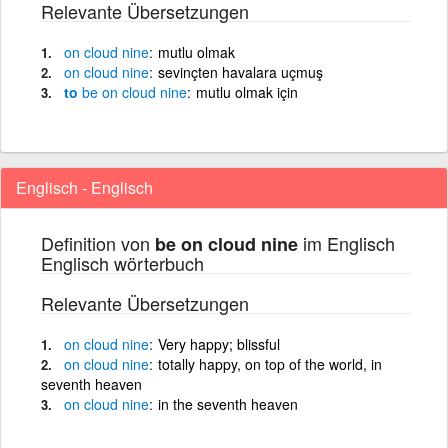
Relevante Übersetzungen
on
cloud
nine
mutlu olmak
on
cloud
nine
sevinçten havalara uçmuş
to
be
on
cloud
nine
mutlu olmak için
Englisch - Englisch
Definition von
im Englisch
be on cloud nine
Englisch wörterbuch
Relevante Übersetzungen
on
cloud
nine
Very happy; blissful
on
cloud
nine
totally happy, on top of the world, in
seventh heaven
on
cloud
nine
in the seventh heaven