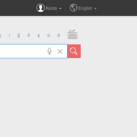
Konto
English
ç
ı
ğ
ö
ş
ü
â