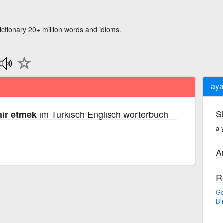
ictionary 20+ million words and idioms.
aya
S
im Türkisch Englisch wörterbuch
mir etmek
a·
A
R
Go
Bi