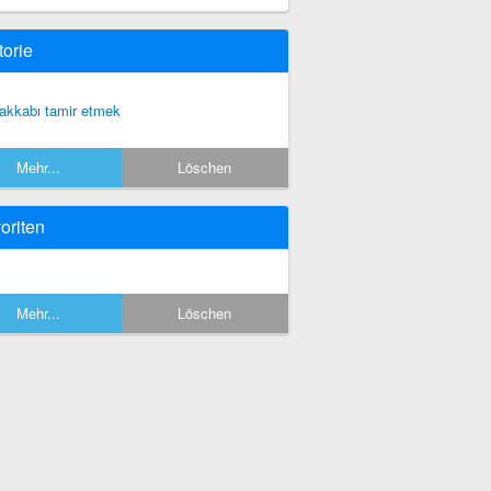
torie
akkabı tamir etmek
Mehr...
Löschen
oriten
Mehr...
Löschen