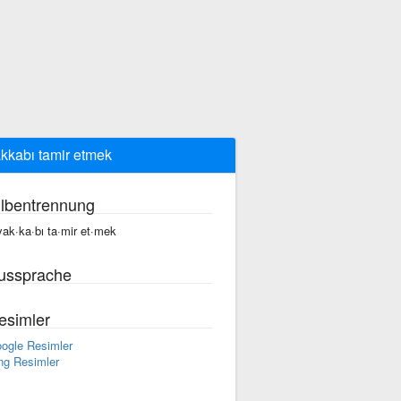
kkabı tamir etmek
ilbentrennung
yak·ka·bı ta·mir et·mek
ussprache
esimler
ogle Resimler
ng Resimler